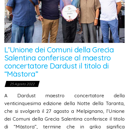
L’Unione dei Comuni della Grecìa
Salentina conferisce al maestro
concertatore Dardust il titolo di
“Màstora”
25 Agosto 2022
A Dardust maestro concertatore della
venticinquesima edizione della Notte della Taranta,
che si svolgerà il 27 agosto a Melpignano, l’Unione
dei Comuni della Grecìa Salentina conferisce il titolo
di “Màstora”, termine che in griko significa