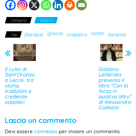
Categoria
Salento
grecìa
notte
Dardust
maestro
taranta
Tag
Il culto di
Galatina
Sant’Oronzo
Letterata
a Lecce: tra
presenta il
storia,
libro “Con la
tradizioni e
forza in
credenze
qualcos’altro”
popolari
di Alessandro
Codazzo
Lascia un commento
Devi essere
connesso
per inviare un commento.