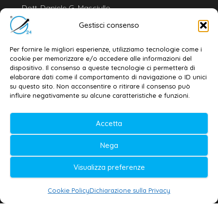
Dott. Daniele G. Masciullo
Email:
redazione@galatina24.it
Gestisci consenso
Contatti
–
Disclaimer
Per fornire le migliori esperienze, utilizziamo tecnologie come i
Privacy policy
–
Cookie policy
cookie per memorizzare e/o accedere alle informazioni del
dispositivo. Il consenso a queste tecnologie ci permetterà di
elaborare dati come il comportamento di navigazione o ID unici
su questo sito. Non acconsentire o ritirare il consenso può
© 2020-2026 | Galatina24 ®
influire negativamente su alcune caratteristiche e funzioni.
Testata iscritta al n. 11/2020 Registro della
Accetta
Stampa Tribunale di Lecce
Editore e direttore responsabile:
Nega
Daniele G. Masciullo
Visualizza preferenze
Galatina24 è marchio registrato dal Ministero
delle Imprese
Cookie Policy
Dichiarazione sulla Privacy