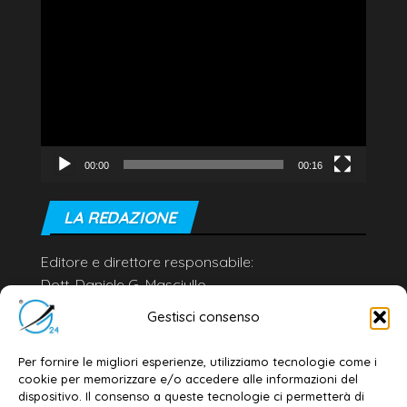
Video
Player
00:00
00:16
LA REDAZIONE
Editore e direttore responsabile:
Dott. Daniele G. Masciullo
Email:
redazione@galatina24.it
Gestisci consenso
Contatti
–
Disclaimer
Per fornire le migliori esperienze, utilizziamo tecnologie come i
Privacy policy
–
Cookie policy
cookie per memorizzare e/o accedere alle informazioni del
dispositivo. Il consenso a queste tecnologie ci permetterà di