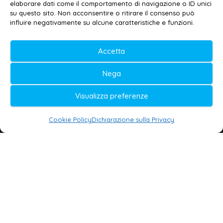
elaborare dati come il comportamento di navigazione o ID unici
su questo sito. Non acconsentire o ritirare il consenso può
© 2020-2026 | Galatina24 ®
influire negativamente su alcune caratteristiche e funzioni.
Testata iscritta al n. 11/2020 Registro della
Accetta
Stampa Tribunale di Lecce
Editore e direttore responsabile:
Nega
Daniele G. Masciullo
Visualizza preferenze
Galatina24 è marchio registrato dal Ministero
delle Imprese
Cookie Policy
Dichiarazione sulla Privacy