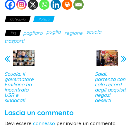
Categoria
Politica
puglia
scuola
pagliaro
regione
Tag
trasporti
Scuola: il
Saldi:
governatore
partenza con
Emiliano ha
calo record
incontrato
degli acquisti,
USR e
negozi
sindacati
deserti
Lascia un commento
Devi essere
connesso
per inviare un commento.