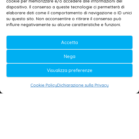
cookie per memorizzare e/o accedere alle informazioni del
Contatti
–
Disclaimer
dispositivo. Il consenso a queste tecnologie ci permetterà di
elaborare dati come il comportamento di navigazione o ID unici
Privacy policy
–
Cookie policy
su questo sito. Non acconsentire o ritirare il consenso può
influire negativamente su alcune caratteristiche e funzioni.
© 2020-2026 | Galatina24 ®
Accetta
Testata iscritta al n. 11/2020 Registro della
Nega
Stampa Tribunale di Lecce
Editore e direttore responsabile:
Visualizza preferenze
Daniele G. Masciullo
Cookie Policy
Dichiarazione sulla Privacy
Galatina24 è marchio registrato dal Ministero
delle Imprese