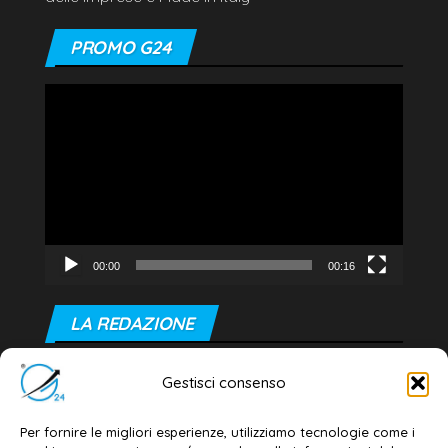
PROMO G24
Video
Player
00:00
00:16
LA REDAZIONE
Editore e direttore responsabile:
Gestisci consenso
Dott. Daniele G. Masciullo
Email:
redazione@galatina24.it
Per fornire le migliori esperienze, utilizziamo tecnologie come i