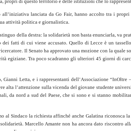
a, propri di questo territorio e delle istituzioni che lo rappresen
all’iniziativa lanciata da Go Fair, hanno accolto tra i propri 
a attività politica e giornalistica.
stinguo della destra: la solidarietà non basta enunciarla, va pra
dei fatti di cui viene accusato. Quello di Lecce è un tassello
l ricercatore. Il Senato ha approvato una mozione con la quale so
orità egiziane. Tra poco scadranno gli ulteriori 45 giorni di ca
 Gianni Letta, e i rappresentanti dell’Associazione “InOltre –
nere alta l’attenzione sulla vicenda del giovane studente univer
ali, da nord a sud del Paese, che si sono e si stanno mobilitan
 al Sindaco la richiesta affinché anche Galatina riconosca la c
 solidarietà. Marcello Amante non ha ancora dato riscontro alla