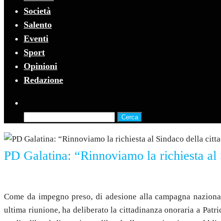
Società
Salento
Eventi
Sport
Opinioni
Redazione
Ricerca
per:
PD Galatina: “Rinnoviamo la richiesta al 
9 Maggio 2021
Come da impegno preso, di adesione alla campagna nazionale
ultima riunione, ha deliberato la cittadinanza onoraria a Patr