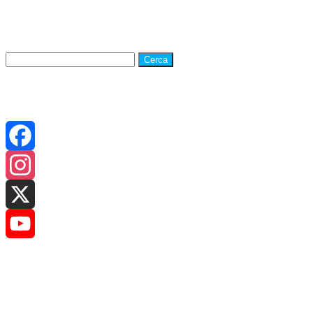
Ricerca su Galatina24
Ricerca
per:
CANALI SOCIAL
Facebook
Instagram
X
YouTube
Promo G24
Channel