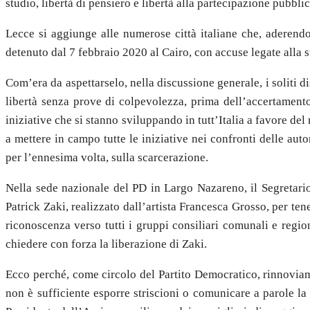
studio, libertà di pensiero e libertà alla partecipazione pubblic
Lecce si aggiunge alle numerose città italiane che, aderendo 
detenuto dal 7 febbraio 2020 al Cairo, con accuse legate alla su
Com’era da aspettarselo, nella discussione generale, i soliti di
libertà senza prove di colpevolezza, prima dell’accertamento 
iniziative che si stanno sviluppando in tutt’Italia a favore de
a mettere in campo tutte le iniziative nei confronti delle aut
per l’ennesima volta, sulla scarcerazione.
Nella sede nazionale del PD in Largo Nazareno, il Segretario,
Patrick Zaki, realizzato dall’artista Francesca Grosso, per te
riconoscenza verso tutti i gruppi consiliari comunali e region
chiedere con forza la liberazione di Zaki.
Ecco perché, come circolo del Partito Democratico, rinnoviamo
non è sufficiente esporre striscioni o comunicare a parole la