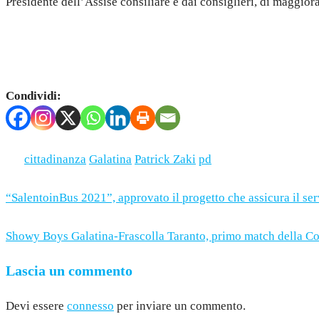
Presidente dell’Assise consiliare e dai consiglieri, di maggior
Condividi:
Categoria
Politica
Tag
cittadinanza
Galatina
Patrick Zaki
pd
“SalentoinBus 2021”, approvato il progetto che assicura il serv
Showy Boys Galatina-Frascolla Taranto, primo match della Cop
Lascia un commento
Devi essere
connesso
per inviare un commento.