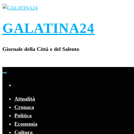
Vai
al
contenuto
GALATINA24
Giornale della Città e del Salento
Attualità
Cronaca
Politica
Economia
Cultura