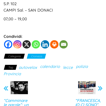
S.P. 102
CAMPI Sal. – SAN DONACI
07,00 – 19,00
Condividi:
Categoria
Cronaca
calendario
polizia
autovelox
lecce
Tag
Provincia
“Camminare
“FRANCESCA,
le parole”: un
IO CI SONO”.