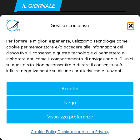
IL GIORNALE
Galatina24
®
– Giornale della Città e del Salento
Gestisci consenso
Testata giornalistica iscritta al n. 11/2020 del
Registro della Stampa del Tribunale di Lecce
Per fornire le migliori esperienze, utilizziamo tecnologie come i
cookie per memorizzare e/o accedere alle informazioni del
Il marchio è registrato e tutelato dal Ministero
dispositivo. Il consenso a queste tecnologie ci permetterà di
delle Imprese e Made in Italy
elaborare dati come il comportamento di navigazione o ID unici
su questo sito. Non acconsentire o ritirare il consenso può
influire negativamente su alcune caratteristiche e funzioni.
PROMO G24
Accetta
Video
Player
Nega
Visualizza preferenze
Cookie Policy
Dichiarazione sulla Privacy