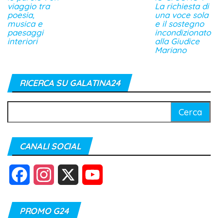
viaggio tra
La richiesta di
poesia,
una voce sola
musica e
e il sostegno
paesaggi
incondizionato
interiori
alla Giudice
Mariano
RICERCA SU GALATINA24
Ricerca
per:
CANALI SOCIAL
F
I
X
Y
a
n
o
PROMO G24
c
s
u