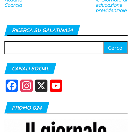
Scarcia
educazione
previdenziale
RICERCA SU GALATINA24
Ricerca
per:
CANALI SOCIAL
F
I
X
Y
a
n
o
PROMO G24
c
s
u
e
t
T