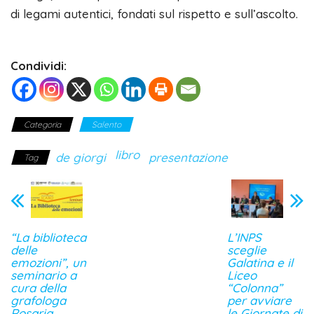
di legami autentici, fondati sul rispetto e sull’ascolto.
Condividi:
Categoria
Salento
libro
de giorgi
presentazione
Tag
“La biblioteca
L’INPS
delle
sceglie
emozioni”, un
Galatina e il
seminario a
Liceo
cura della
“Colonna”
grafologa
per avviare
Rosaria
le Giornate di