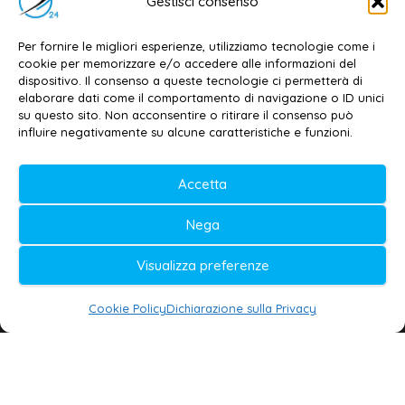
Gestisci consenso
Dott. Daniele G. Masciullo
Email:
redazione@galatina24.it
Per fornire le migliori esperienze, utilizziamo tecnologie come i
cookie per memorizzare e/o accedere alle informazioni del
Contatti
–
Disclaimer
dispositivo. Il consenso a queste tecnologie ci permetterà di
elaborare dati come il comportamento di navigazione o ID unici
Privacy policy
–
Cookie policy
su questo sito. Non acconsentire o ritirare il consenso può
influire negativamente su alcune caratteristiche e funzioni.
© 2020-2026 | Galatina24 ®
Accetta
Testata iscritta al n. 11/2020 Registro della
Nega
Stampa Tribunale di Lecce
Editore e direttore responsabile:
Visualizza preferenze
Daniele G. Masciullo
Cookie Policy
Dichiarazione sulla Privacy
Galatina24 è marchio registrato dal Ministero
delle Imprese