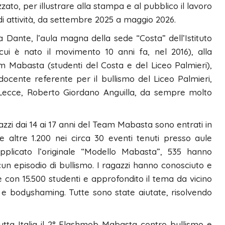
ato, per illustrare alla stampa e al pubblico il lavoro
i di attività, da settembre 2025 a maggio 2026.
la Dante, l’aula magna della sede “Costa” dell’Istituto
cui è nato il movimento 10 anni fa, nel 2016), alla
m Mabasta (studenti del Costa e del Liceo Palmieri),
docente referente per il bullismo del Liceo Palmieri,
di Lecce, Roberto Giordano Anguilla, da sempre molto
agazzi dai 14 ai 17 anni del Team Mabasta sono entrati in
te altre 1.200 nei circa 30 eventi tenuti presso aule
plicato l’originale “Modello Mabasta”, 535 hanno
cun episodio di bullismo. I ragazzi hanno conosciuto e
 con 15.500 studenti e approfondito il tema da vicino
o e bodyshaming. Tutte sono state aiutate, risolvendo
 tutta Italia il 2° Flashmob Mabasta contro bullismo e