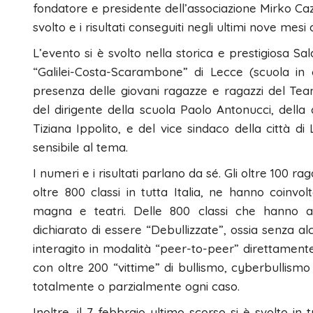
fondatore e presidente dell’associazione Mirko Cazz
svolto e i risultati conseguiti negli ultimi nove mes
L’evento si è svolto nella storica e prestigiosa Sa
“Galilei-Costa-Scarambone” di Lecce (scuola in 
presenza delle giovani ragazze e ragazzi del Tea
del dirigente della scuola Paolo Antonucci, della 
Tiziana Ippolito, e del vice sindaco della città 
sensibile al tema.
I numeri e i risultati parlano da sé. Gli oltre 100 r
oltre 800 classi in tutta Italia, ne hanno coinvol
magna e teatri. Delle 800 classi che hanno ap
dichiarato di essere “Debullizzate”, ossia senza al
interagito in modalità “peer-to-peer” direttamente
con oltre 200 “vittime” di bullismo, cyberbullism
totalmente o parzialmente ogni caso.
Inoltre, il 7 febbraio ultimo scorso si è svolto in