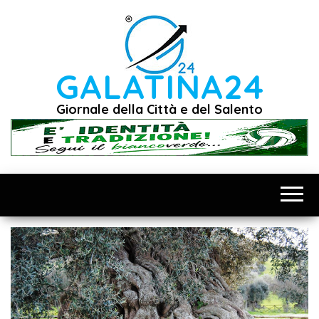
Vai
al
contenuto
GALATINA24
Giornale della Città e del Salento