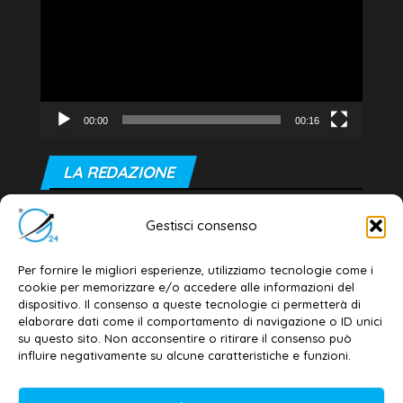
00:00
00:16
LA REDAZIONE
Editore e direttore responsabile:
Gestisci consenso
Dott. Daniele G. Masciullo
Email:
redazione@galatina24.it
Per fornire le migliori esperienze, utilizziamo tecnologie come i
cookie per memorizzare e/o accedere alle informazioni del
Contatti
–
Disclaimer
dispositivo. Il consenso a queste tecnologie ci permetterà di
elaborare dati come il comportamento di navigazione o ID unici
Privacy policy
–
Cookie policy
su questo sito. Non acconsentire o ritirare il consenso può
influire negativamente su alcune caratteristiche e funzioni.
© 2020-2026 | Galatina24 ®