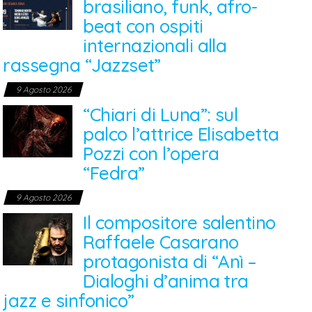
brasiliano, funk, afro-
beat con ospiti
internazionali alla
rassegna “Jazzset”
9 Agosto 2026
“Chiari di Luna”: sul
palco l’attrice Elisabetta
Pozzi con l’opera
“Fedra”
9 Agosto 2026
Il compositore salentino
Raffaele Casarano
protagonista di “Anì –
Dialoghi d’anima tra
jazz e sinfonico”