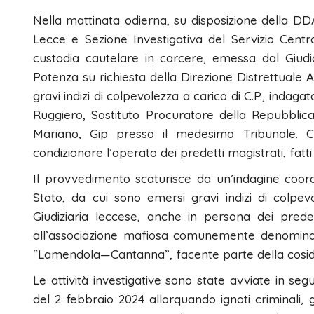
Nella mattinata odierna, su disposizione della DDA
Lecce e Sezione Investigativa del Servizio Cent
custodia cautelare in carcere, emessa dal Giudic
Potenza su richiesta della Direzione Distrettuale 
gravi indizi di colpevolezza a carico di C.P., indaga
Ruggiero, Sostituto Procuratore della Repubblic
Mariano, Gip presso il medesimo Tribunale. Con
condizionare l’operato dei predetti magistrati, fat
Il provvedimento scaturisce da un’indagine coordi
Stato, da cui sono emersi gravi indizi di colpevo
Giudiziaria leccese, anche in persona dei prede
all’associazione mafiosa comunemente denomina
“Lamendola—Cantanna”, facente parte della cosidd
Le attività investigative sono state avviate in seg
del 2 febbraio 2024 allorquando ignoti criminali, 