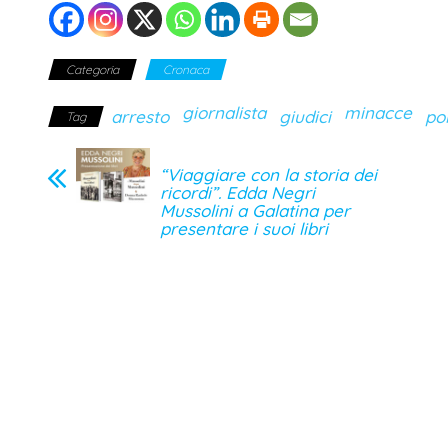
Categoria
Cronaca
giornalista
minacce
arresto
giudici
pol
Tag
“Viaggiare con la storia dei
ricordi”. Edda Negri
Mussolini a Galatina per
presentare i suoi libri