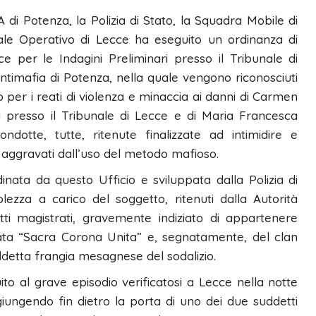
 di Potenza, la Polizia di Stato, la Squadra Mobile di
rale Operativo di Lecce ha eseguito un ordinanza di
e per le Indagini Preliminari presso il Tribunale di
Antimafia di Potenza, nella quale vengono riconosciuti
to per i reati di violenza e minaccia ai danni di Carmen
a presso il Tribunale di Lecce e di Maria Francesca
dotte, tutte, ritenute finalizzate ad intimidire e
ti aggravati dall’uso del metodo mafioso.
nata da questo Ufficio e sviluppata dalla Polizia di
lezza a carico del soggetto, ritenuti dalla Autorità
tti magistrati, gravemente indiziato di appartenere
ta “Sacra Corona Unita” e, segnatamente, del clan
etta frangia mesagnese del sodalizio.
uito al grave episodio verificatosi a Lecce nella notte
giungendo fin dietro la porta di uno dei due suddetti