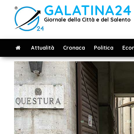
Vai
GALATINA24
al
Giornale della Città e del Salento
contenuto
Attualità
Cronaca
Politica
Eco