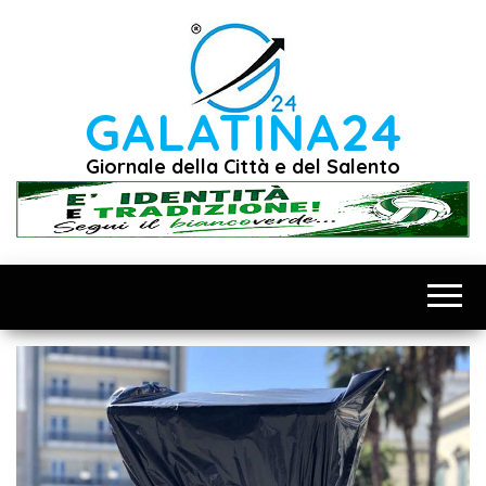
Vai
al
contenuto
GALATINA24
Giornale della Città e del Salento