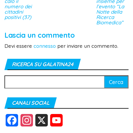
calo il
insieme per
numero dei
l’evento “La
cittadini
Notte della
positivi (37)
Ricerca
Biomedica”
Lascia un commento
Devi essere
connesso
per inviare un commento.
RICERCA SU GALATINA24
Ricerca
per:
CANALI SOCIAL
F
I
X
Y
a
n
o