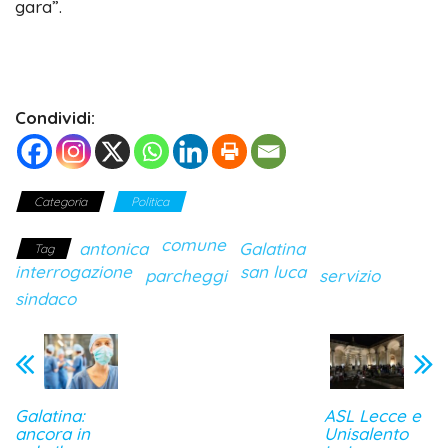
gara”.
Condividi:
Categoria
Politica
comune
antonica
Galatina
Tag
interrogazione
san luca
parcheggi
servizio
sindaco
Galatina:
ASL Lecce e
ancora in
Unisalento