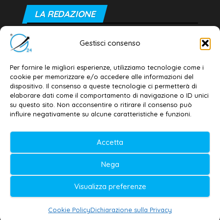
LA REDAZIONE
Editore e direttore responsabile:
Gestisci consenso
Dott. Daniele G. Masciullo
Email:
redazione@galatina24.it
Per fornire le migliori esperienze, utilizziamo tecnologie come i
cookie per memorizzare e/o accedere alle informazioni del
Contatti
–
Disclaimer
dispositivo. Il consenso a queste tecnologie ci permetterà di
elaborare dati come il comportamento di navigazione o ID unici
Privacy policy
–
Cookie policy
su questo sito. Non acconsentire o ritirare il consenso può
influire negativamente su alcune caratteristiche e funzioni.
© 2020-2026 | Galatina24 ®
Accetta
Testata iscritta al n. 11/2020 Registro della
Nega
Stampa Tribunale di Lecce
Editore e direttore responsabile:
Visualizza preferenze
Daniele G. Masciullo
Cookie Policy
Dichiarazione sulla Privacy
Galatina24 è marchio registrato dal Ministero