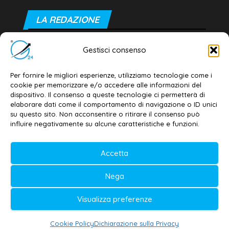
LA REDAZIONE
Editore e direttore responsabile:
Gestisci consenso
Dott. Daniele G. Masciullo
Email:
redazione@galatina24.it
Per fornire le migliori esperienze, utilizziamo tecnologie come i
cookie per memorizzare e/o accedere alle informazioni del
Contatti
–
Disclaimer
dispositivo. Il consenso a queste tecnologie ci permetterà di
elaborare dati come il comportamento di navigazione o ID unici
Privacy policy
–
Cookie policy
su questo sito. Non acconsentire o ritirare il consenso può
influire negativamente su alcune caratteristiche e funzioni.
© 2020-2026 | Galatina24 ®
Accetta
Testata iscritta al n. 11/2020 Registro della
Nega
Stampa Tribunale di Lecce
Editore e direttore responsabile:
Visualizza preferenze
Daniele G. Masciullo
Cookie Policy
Dichiarazione sulla Privacy