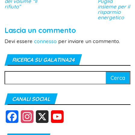
del volume “Il
Puglia
rifiuto”
insieme per il
risparmio
energetico
Lascia un commento
Devi essere
connesso
per inviare un commento.
RICERCA SU GALATINA24
Ricerca
per:
CANALI SOCIAL
F
I
X
Y
a
n
o