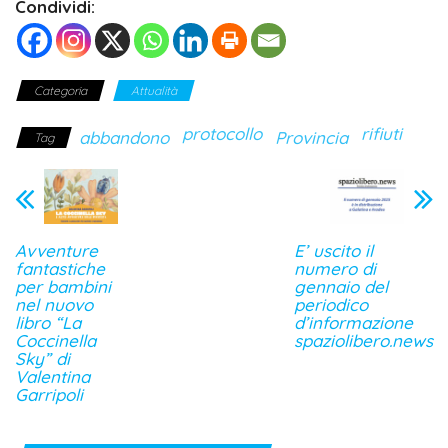
Condividi:
Categoria
Attualità
protocollo
rifiuti
abbandono
Provincia
Tag
Avventure
E’ uscito il
fantastiche
numero di
per bambini
gennaio del
nel nuovo
periodico
libro “La
d’informazione
Coccinella
spaziolibero.news
Sky” di
Valentina
Garripoli