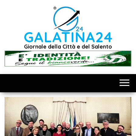
Vai
al
contenuto
GALATINA24
Giornale della Città e del Salento