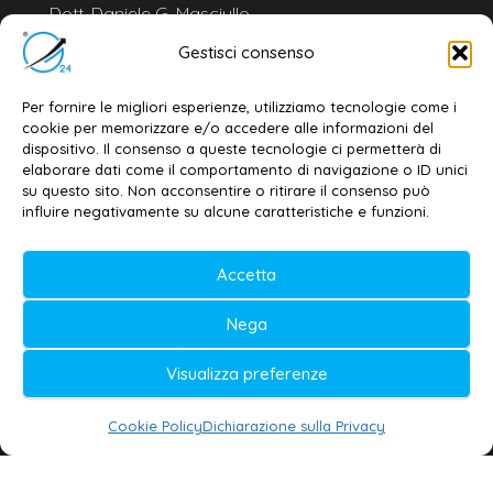
Dott. Daniele G. Masciullo
Email:
redazione@galatina24.it
Gestisci consenso
Contatti
–
Disclaimer
Per fornire le migliori esperienze, utilizziamo tecnologie come i
Privacy policy
–
Cookie policy
cookie per memorizzare e/o accedere alle informazioni del
dispositivo. Il consenso a queste tecnologie ci permetterà di
elaborare dati come il comportamento di navigazione o ID unici
su questo sito. Non acconsentire o ritirare il consenso può
© 2020-2026 | Galatina24 ®
influire negativamente su alcune caratteristiche e funzioni.
Testata iscritta al n. 11/2020 Registro della
Accetta
Stampa Tribunale di Lecce
Editore e direttore responsabile:
Nega
Daniele G. Masciullo
Visualizza preferenze
Galatina24 è marchio registrato dal Ministero
delle Imprese
Cookie Policy
Dichiarazione sulla Privacy