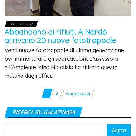
16 Luglio 2021
Abbandono di rifiuti. A Nardò
arrivano 20 nuove fototrappole
Venti nuove fototrappole di ultima generazione
per immortalare gli sporcaccioni. L’assessore
all’Ambiente Mino Natalizio ha ritirato questa
mattina dagli uffici…
Paginazione
1
2
Successivi
degli
articoli
RICERCA SU GALATINA24
Ricerca
per: