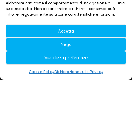
elaborare dati come il comportamento di navigazione o ID unici
su questo sito. Non acconsentire o ritirare il consenso può
© 2020-2026 | Galatina24 ®
influire negativamente su alcune caratteristiche e funzioni.
Testata iscritta al n. 11/2020 Registro della
Stampa Tribunale di Lecce
Accetta
Editore e direttore responsabile:
Nega
Daniele G. Masciullo
Visualizza preferenze
Galatina24 è marchio registrato dal Ministero
delle Imprese
Cookie Policy
Dichiarazione sulla Privacy