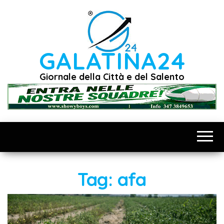
Vai
al
contenuto
GALATINA24
Giornale della Città e del Salento
Tag:
afa