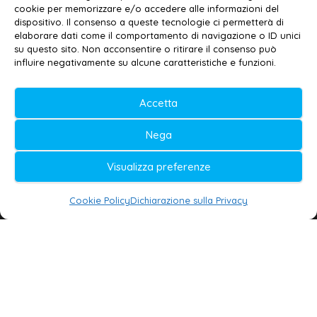
Privacy policy
–
Cookie policy
cookie per memorizzare e/o accedere alle informazioni del
dispositivo. Il consenso a queste tecnologie ci permetterà di
elaborare dati come il comportamento di navigazione o ID unici
su questo sito. Non acconsentire o ritirare il consenso può
© 2020-2026 | Galatina24 ®
influire negativamente su alcune caratteristiche e funzioni.
Testata iscritta al n. 11/2020 Registro della
Accetta
Stampa Tribunale di Lecce
Editore e direttore responsabile:
Nega
Daniele G. Masciullo
Visualizza preferenze
Galatina24 è marchio registrato dal Ministero
delle Imprese
Cookie Policy
Dichiarazione sulla Privacy