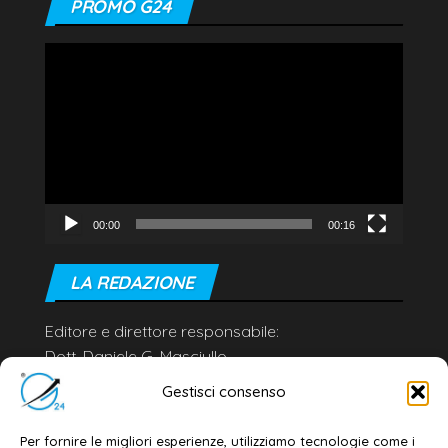
PROMO G24
Video
Player
00:00
00:16
LA REDAZIONE
Editore e direttore responsabile:
Dott. Daniele G. Masciullo
Email:
redazione@galatina24.it
Gestisci consenso
Contatti
–
Disclaimer
Per fornire le migliori esperienze, utilizziamo tecnologie come i