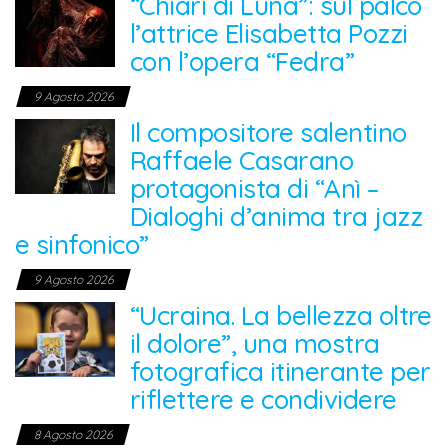
“Chiari di Luna”: sul palco
l’attrice Elisabetta Pozzi
con l’opera “Fedra”
9 Agosto 2026
Il compositore salentino
Raffaele Casarano
protagonista di “Anì –
Dialoghi d’anima tra jazz
e sinfonico”
9 Agosto 2026
“Ucraina. La bellezza oltre
il dolore”, una mostra
fotografica itinerante per
riflettere e condividere
8 Agosto 2026