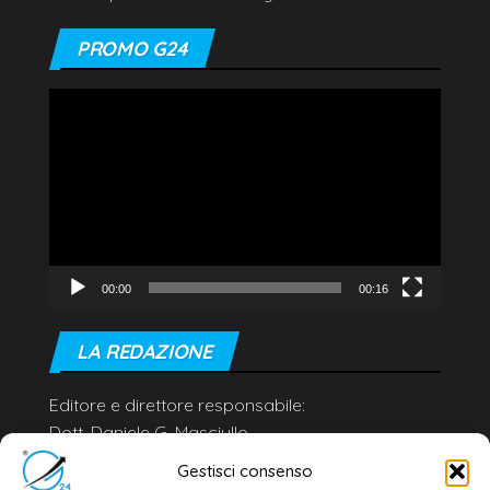
PROMO G24
Video
Player
00:00
00:16
LA REDAZIONE
Editore e direttore responsabile:
Dott. Daniele G. Masciullo
Email:
redazione@galatina24.it
Gestisci consenso