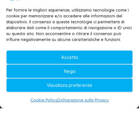
Contatti
–
Disclaimer
Per fornire le migliori esperienze, utilizziamo tecnologie come i
Privacy policy
–
Cookie policy
cookie per memorizzare e/o accedere alle informazioni del
dispositivo. Il consenso a queste tecnologie ci permetterà di
elaborare dati come il comportamento di navigazione o ID unici
su questo sito. Non acconsentire o ritirare il consenso può
© 2020-2026 | Galatina24 ®
influire negativamente su alcune caratteristiche e funzioni.
Testata iscritta al n. 11/2020 Registro della
Accetta
Stampa Tribunale di Lecce
Editore e direttore responsabile:
Nega
Daniele G. Masciullo
Visualizza preferenze
Galatina24 è marchio registrato dal Ministero
delle Imprese
Cookie Policy
Dichiarazione sulla Privacy