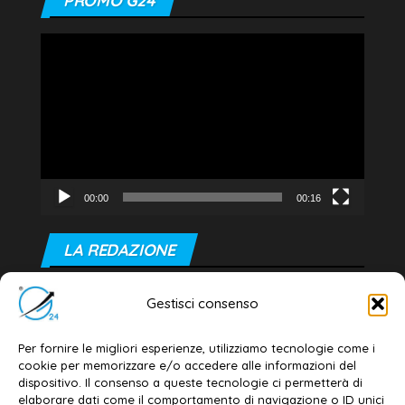
PROMO G24
Video
Player
00:00
00:16
LA REDAZIONE
Editore e direttore responsabile:
Gestisci consenso
Dott. Daniele G. Masciullo
Email:
redazione@galatina24.it
Per fornire le migliori esperienze, utilizziamo tecnologie come i
cookie per memorizzare e/o accedere alle informazioni del
Contatti
–
Disclaimer
dispositivo. Il consenso a queste tecnologie ci permetterà di
elaborare dati come il comportamento di navigazione o ID unici