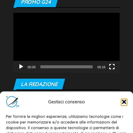
PROMO G24
Video
Player
00:00
00:16
LA REDAZIONE
Editore e direttore responsabile:
Gestisci consenso
Dott. Daniele G. Masciullo
Email:
redazione@galatina24.it
Per fornire le migliori esperienze, utilizziamo tecnologie come i
cookie per memorizzare e/o accedere alle informazioni del
Contatti
–
Disclaimer
dispositivo. Il consenso a queste tecnologie ci permetterà di