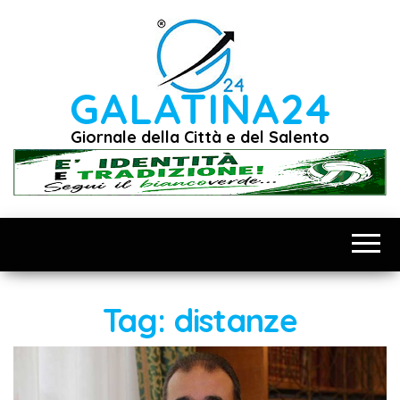
Vai
al
contenuto
GALATINA24
Giornale della Città e del Salento
Tag:
distanze