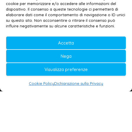
Privacy policy
–
Cookie policy
cookie per memorizzare e/o accedere alle informazioni del
dispositivo. Il consenso a queste tecnologie ci permetterà di
elaborare dati come il comportamento di navigazione o ID unici
su questo sito. Non acconsentire o ritirare il consenso può
© 2020-2026 | Galatina24 ®
influire negativamente su alcune caratteristiche e funzioni.
Testata iscritta al n. 11/2020 Registro della
Accetta
Stampa Tribunale di Lecce
Editore e direttore responsabile:
Nega
Daniele G. Masciullo
Visualizza preferenze
Galatina24 è marchio registrato dal Ministero
delle Imprese
Cookie Policy
Dichiarazione sulla Privacy