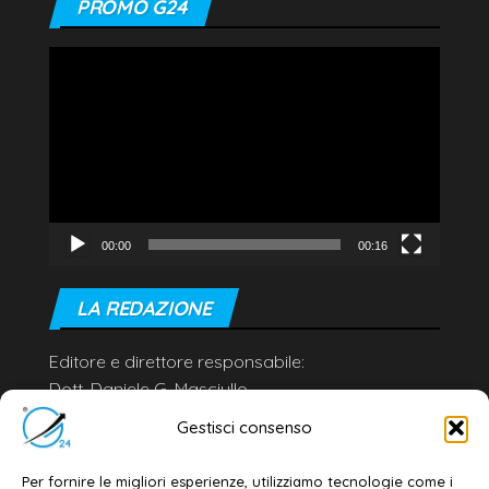
PROMO G24
Video
Player
00:00
00:16
LA REDAZIONE
Editore e direttore responsabile:
Dott. Daniele G. Masciullo
Email:
redazione@galatina24.it
Gestisci consenso
Contatti
–
Disclaimer
Per fornire le migliori esperienze, utilizziamo tecnologie come i