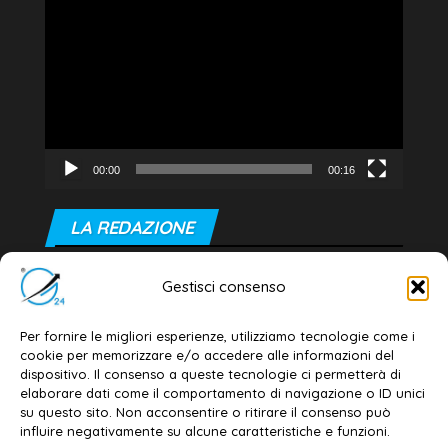
Player
00:00
00:16
LA REDAZIONE
Editore e direttore responsabile:
Gestisci consenso
Dott. Daniele G. Masciullo
Email:
redazione@galatina24.it
Per fornire le migliori esperienze, utilizziamo tecnologie come i
cookie per memorizzare e/o accedere alle informazioni del
Contatti
–
Disclaimer
dispositivo. Il consenso a queste tecnologie ci permetterà di
elaborare dati come il comportamento di navigazione o ID unici
Privacy policy
–
Cookie policy
su questo sito. Non acconsentire o ritirare il consenso può
influire negativamente su alcune caratteristiche e funzioni.