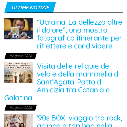
ULTIME NOTIZIE
“Ucraina. La bellezza oltre
il dolore”, una mostra
fotografica itinerante per
riflettere e condividere
8 Agosto 2026
Visita delle reliquie del
velo e della mammella di
Sant’Agata. Patto di
Amicizia tra Catania e
Galatina
8 Agosto 2026
’90s BOX: viaggio tra rock,
grunge e trip hop nella