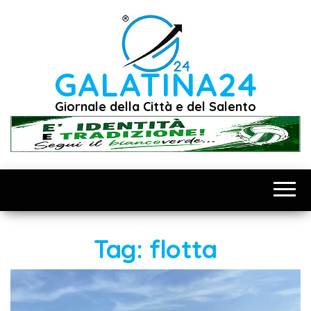
Vai
al
contenuto
GALATINA24
Giornale della Città e del Salento
Tag:
flotta