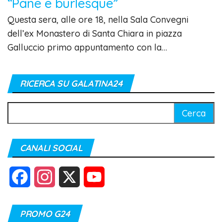
“Pane e burlesque”
Questa sera, alle ore 18, nella Sala Convegni
dell’ex Monastero di Santa Chiara in piazza
Galluccio primo appuntamento con la…
RICERCA SU GALATINA24
Ricerca
per:
CANALI SOCIAL
F
I
X
Y
a
n
o
PROMO G24
c
s
u