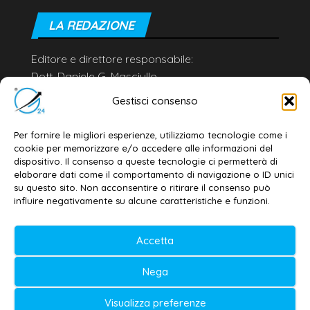
LA REDAZIONE
Editore e direttore responsabile:
Dott. Daniele G. Masciullo
Email:
redazione@galatina24.it
Gestisci consenso
Contatti
–
Disclaimer
Per fornire le migliori esperienze, utilizziamo tecnologie come i
Privacy policy
–
Cookie policy
cookie per memorizzare e/o accedere alle informazioni del
dispositivo. Il consenso a queste tecnologie ci permetterà di
elaborare dati come il comportamento di navigazione o ID unici
su questo sito. Non acconsentire o ritirare il consenso può
© 2020-2026 | Galatina24 ®
influire negativamente su alcune caratteristiche e funzioni.
Testata iscritta al n. 11/2020 Registro della
Accetta
Stampa Tribunale di Lecce
Editore e direttore responsabile:
Nega
Daniele G. Masciullo
Visualizza preferenze