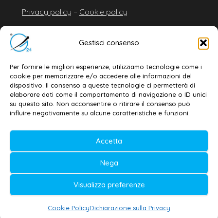
Privacy policy
–
Cookie policy
Gestisci consenso
© 2020-2026 | Galatina24 ®
Testata iscritta al n. 11/2020 Registro della
Per fornire le migliori esperienze, utilizziamo tecnologie come i
cookie per memorizzare e/o accedere alle informazioni del
Stampa Tribunale di Lecce
dispositivo. Il consenso a queste tecnologie ci permetterà di
elaborare dati come il comportamento di navigazione o ID unici
Editore e direttore responsabile:
su questo sito. Non acconsentire o ritirare il consenso può
Daniele G. Masciullo
influire negativamente su alcune caratteristiche e funzioni.
Galatina24 è marchio registrato dal Ministero
delle Imprese
Accetta
Nega
Visualizza preferenze
Cookie Policy
Dichiarazione sulla Privacy