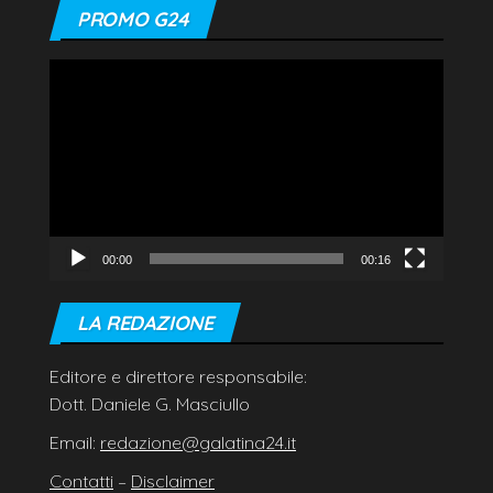
PROMO G24
Video
Player
00:00
00:16
LA REDAZIONE
Editore e direttore responsabile:
Dott. Daniele G. Masciullo
Email:
redazione@galatina24.it
Contatti
–
Disclaimer