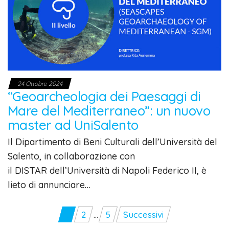
24 Ottobre 2024
“Geoarcheologia dei Paesaggi di
Mare del Mediterraneo”: un nuovo
master ad UniSalento
Il Dipartimento di Beni Culturali dell’Università del
Salento, in collaborazione con
il DISTAR dell’Università di Napoli Federico II, è
lieto di annunciare…
Paginazione
1
2
…
5
Successivi