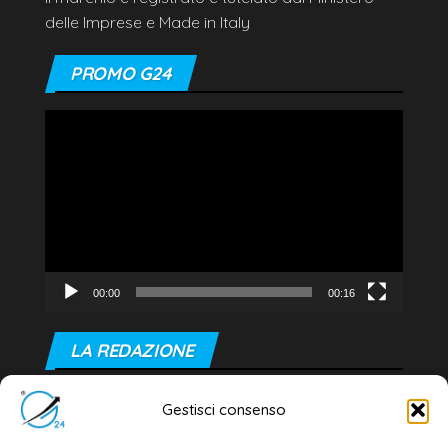
delle Imprese e Made in Italy
PROMO G24
Video
Player
00:00
00:16
LA REDAZIONE
Editore e direttore responsabile:
Gestisci consenso
Dott. Daniele G. Masciullo