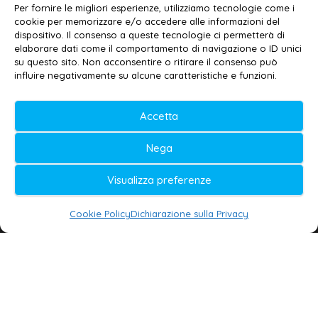
Email:
redazione@galatina24.it
Per fornire le migliori esperienze, utilizziamo tecnologie come i
cookie per memorizzare e/o accedere alle informazioni del
Contatti
–
Disclaimer
dispositivo. Il consenso a queste tecnologie ci permetterà di
elaborare dati come il comportamento di navigazione o ID unici
Privacy policy
–
Cookie policy
su questo sito. Non acconsentire o ritirare il consenso può
influire negativamente su alcune caratteristiche e funzioni.
© 2020-2026 | Galatina24 ®
Accetta
Testata iscritta al n. 11/2020 Registro della
Nega
Stampa Tribunale di Lecce
Editore e direttore responsabile:
Visualizza preferenze
Daniele G. Masciullo
Cookie Policy
Dichiarazione sulla Privacy
Galatina24 è marchio registrato dal Ministero
delle Imprese