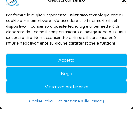
Gestisci consenso
Contatti
–
Disclaimer
Per fornire le migliori esperienze, utilizziamo tecnologie come i
Privacy policy
–
Cookie policy
cookie per memorizzare e/o accedere alle informazioni del
dispositivo. Il consenso a queste tecnologie ci permetterà di
elaborare dati come il comportamento di navigazione o ID unici
su questo sito. Non acconsentire o ritirare il consenso può
© 2020-2026 | Galatina24 ®
influire negativamente su alcune caratteristiche e funzioni.
Testata iscritta al n. 11/2020 Registro della
Accetta
Stampa Tribunale di Lecce
Editore e direttore responsabile:
Nega
Daniele G. Masciullo
Visualizza preferenze
Galatina24 è marchio registrato dal Ministero
delle Imprese
Cookie Policy
Dichiarazione sulla Privacy