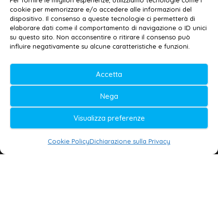
Per fornire le migliori esperienze, utilizziamo tecnologie come i
cookie per memorizzare e/o accedere alle informazioni del
Contatti
–
Disclaimer
dispositivo. Il consenso a queste tecnologie ci permetterà di
elaborare dati come il comportamento di navigazione o ID unici
Privacy policy
–
Cookie policy
su questo sito. Non acconsentire o ritirare il consenso può
influire negativamente su alcune caratteristiche e funzioni.
© 2020-2026 | Galatina24 ®
Accetta
Testata iscritta al n. 11/2020 Registro della
Nega
Stampa Tribunale di Lecce
Editore e direttore responsabile:
Visualizza preferenze
Daniele G. Masciullo
Cookie Policy
Dichiarazione sulla Privacy
Galatina24 è marchio registrato dal Ministero
delle Imprese