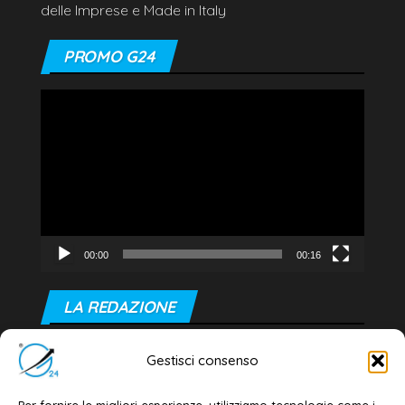
delle Imprese e Made in Italy
PROMO G24
Video
Player
00:00
00:16
LA REDAZIONE
Editore e direttore responsabile:
Gestisci consenso
Dott. Daniele G. Masciullo
Email:
redazione@galatina24.it