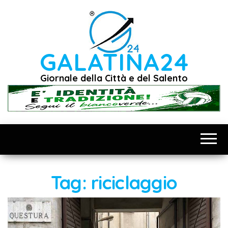
Vai
al
contenuto
GALATINA24
Giornale della Città e del Salento
Tag:
riciclaggio