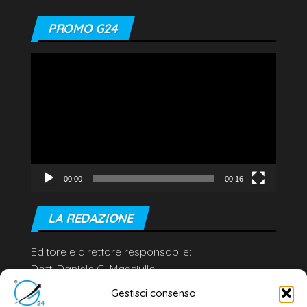
PROMO G24
Video
Player
00:00
00:16
LA REDAZIONE
Editore e direttore responsabile:
Dott. Daniele G. Masciullo
Email:
redazione@galatina24.it
Gestisci consenso