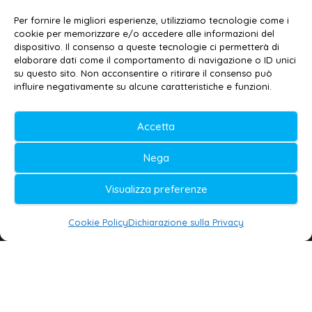
Contatti
–
Disclaimer
Per fornire le migliori esperienze, utilizziamo tecnologie come i
Privacy policy
–
Cookie policy
cookie per memorizzare e/o accedere alle informazioni del
dispositivo. Il consenso a queste tecnologie ci permetterà di
elaborare dati come il comportamento di navigazione o ID unici
su questo sito. Non acconsentire o ritirare il consenso può
© 2020-2026 | Galatina24 ®
influire negativamente su alcune caratteristiche e funzioni.
Testata iscritta al n. 11/2020 Registro della
Accetta
Stampa Tribunale di Lecce
Editore e direttore responsabile:
Nega
Daniele G. Masciullo
Visualizza preferenze
Galatina24 è marchio registrato dal Ministero
delle Imprese
Cookie Policy
Dichiarazione sulla Privacy