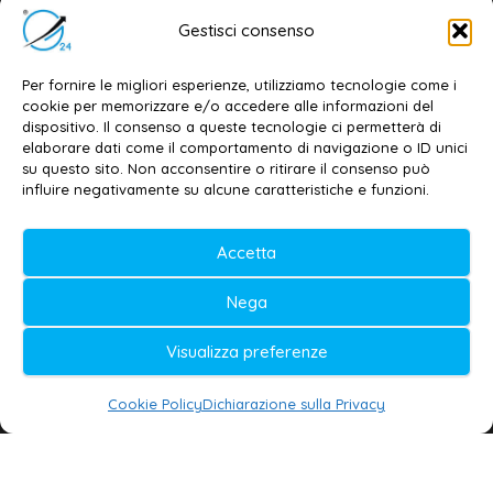
Editore e direttore responsabile:
Gestisci consenso
Dott. Daniele G. Masciullo
Email:
redazione@galatina24.it
Per fornire le migliori esperienze, utilizziamo tecnologie come i
cookie per memorizzare e/o accedere alle informazioni del
Contatti
–
Disclaimer
dispositivo. Il consenso a queste tecnologie ci permetterà di
elaborare dati come il comportamento di navigazione o ID unici
Privacy policy
–
Cookie policy
su questo sito. Non acconsentire o ritirare il consenso può
influire negativamente su alcune caratteristiche e funzioni.
© 2020-2026 | Galatina24 ®
Accetta
Testata iscritta al n. 11/2020 Registro della
Nega
Stampa Tribunale di Lecce
Editore e direttore responsabile:
Visualizza preferenze
Daniele G. Masciullo
Cookie Policy
Dichiarazione sulla Privacy
Galatina24 è marchio registrato dal Ministero
delle Imprese