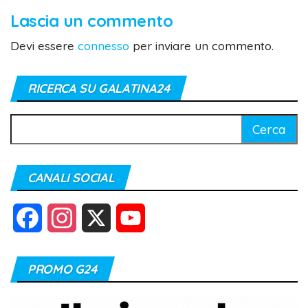
Lascia un commento
Devi essere
connesso
per inviare un commento.
RICERCA SU GALATINA24
Ricerca
per:
CANALI SOCIAL
F
I
X
Y
a
n
o
PROMO G24
c
s
u
e
t
T