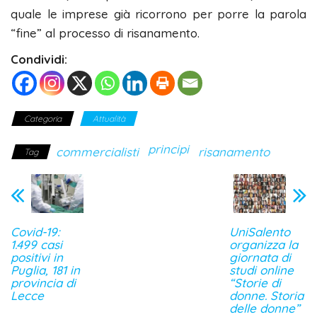
quale le imprese già ricorrono per porre la parola
“fine” al processo di risanamento.
Condividi:
Categoria
Attualità
principi
commercialisti
risanamento
Tag
Covid-19:
UniSalento
1.499 casi
organizza la
positivi in
giornata di
Puglia, 181 in
studi online
provincia di
“Storie di
Lecce
donne. Storia
delle donne”