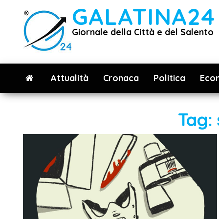
Vai
GALATINA24
al
Giornale della Città e del Salento
contenuto
Attualità
Cronaca
Politica
Eco
Tag: