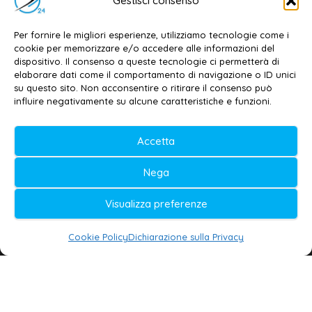
Gestisci consenso
Contatti
–
Disclaimer
Per fornire le migliori esperienze, utilizziamo tecnologie come i
Privacy policy
–
Cookie policy
cookie per memorizzare e/o accedere alle informazioni del
dispositivo. Il consenso a queste tecnologie ci permetterà di
elaborare dati come il comportamento di navigazione o ID unici
su questo sito. Non acconsentire o ritirare il consenso può
© 2020-2026 | Galatina24 ®
influire negativamente su alcune caratteristiche e funzioni.
Testata iscritta al n. 11/2020 Registro della
Accetta
Stampa Tribunale di Lecce
Editore e direttore responsabile:
Nega
Daniele G. Masciullo
Visualizza preferenze
Galatina24 è marchio registrato dal Ministero
delle Imprese
Cookie Policy
Dichiarazione sulla Privacy