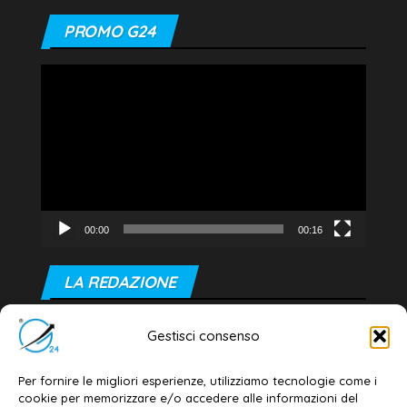
PROMO G24
Video
Player
00:00
00:16
LA REDAZIONE
Editore e direttore responsabile:
Gestisci consenso
Dott. Daniele G. Masciullo
Email:
redazione@galatina24.it
Per fornire le migliori esperienze, utilizziamo tecnologie come i
cookie per memorizzare e/o accedere alle informazioni del