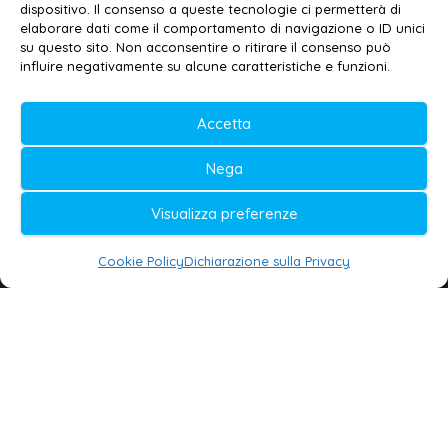
Contatti
–
Disclaimer
dispositivo. Il consenso a queste tecnologie ci permetterà di
elaborare dati come il comportamento di navigazione o ID unici
Privacy policy
–
Cookie policy
su questo sito. Non acconsentire o ritirare il consenso può
influire negativamente su alcune caratteristiche e funzioni.
© 2020-2026 | Galatina24 ®
Accetta
Testata iscritta al n. 11/2020 Registro della
Nega
Stampa Tribunale di Lecce
Editore e direttore responsabile:
Visualizza preferenze
Daniele G. Masciullo
Cookie Policy
Dichiarazione sulla Privacy
Galatina24 è marchio registrato dal Ministero
delle Imprese