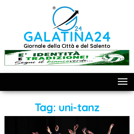
Vai
al
contenuto
GALATINA24
Giornale della Città e del Salento
Tag:
uni-tanz