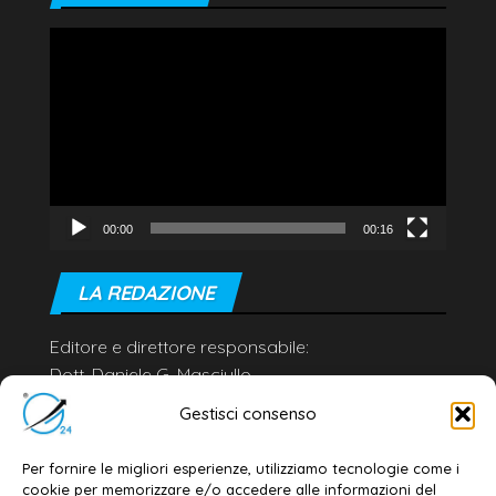
Video
Player
00:00
00:16
LA REDAZIONE
Editore e direttore responsabile:
Dott. Daniele G. Masciullo
Email:
redazione@galatina24.it
Gestisci consenso
Contatti
–
Disclaimer
Per fornire le migliori esperienze, utilizziamo tecnologie come i
Privacy policy
–
Cookie policy
cookie per memorizzare e/o accedere alle informazioni del