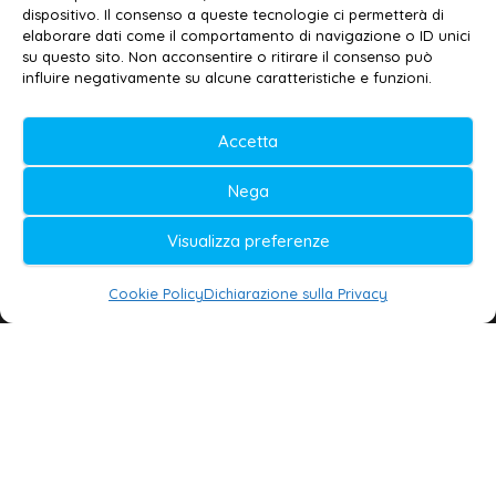
dispositivo. Il consenso a queste tecnologie ci permetterà di
elaborare dati come il comportamento di navigazione o ID unici
su questo sito. Non acconsentire o ritirare il consenso può
© 2020-2026 | Galatina24 ®
influire negativamente su alcune caratteristiche e funzioni.
Testata iscritta al n. 11/2020 Registro della
Accetta
Stampa Tribunale di Lecce
Editore e direttore responsabile:
Nega
Daniele G. Masciullo
Visualizza preferenze
Galatina24 è marchio registrato dal Ministero
delle Imprese
Cookie Policy
Dichiarazione sulla Privacy