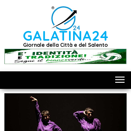
Vai
al
contenuto
GALATINA24
Giornale della Città e del Salento