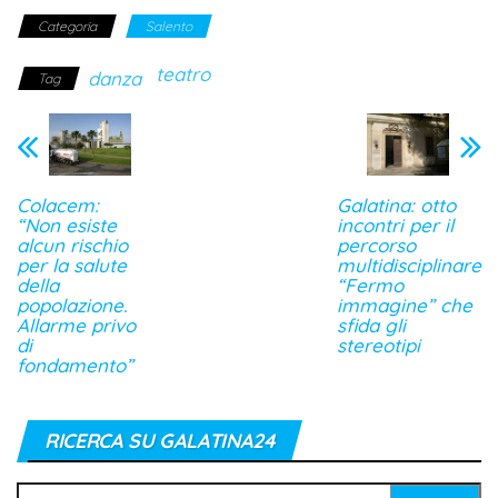
Categoria
Salento
teatro
danza
Tag
Colacem:
Galatina: otto
“Non esiste
incontri per il
alcun rischio
percorso
per la salute
multidisciplinare
della
“Fermo
popolazione.
immagine” che
Allarme privo
sfida gli
di
stereotipi
fondamento”
RICERCA SU GALATINA24
Ricerca