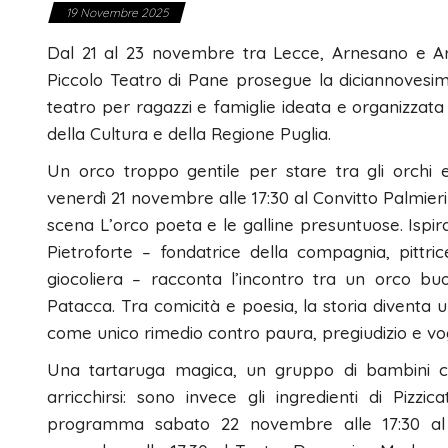
19 Novembre 2025
Dal 21 al 23 novembre tra Lecce, Arnesano e Ara
Piccolo Teatro di Pane prosegue la diciannovesima
teatro per ragazzi e famiglie ideata e organizzata 
della Cultura e della Regione Puglia.
Un orco troppo gentile per stare tra gli orchi 
venerdì 21 novembre alle 17:30 al Convitto Palmieri
scena L’orco poeta e le galline presuntuose. Ispira
Pietroforte – fondatrice della compagnia, pittrice, 
giocoliera – racconta l’incontro tra un orco b
Patacca. Tra comicità e poesia, la storia diventa 
come unico rimedio contro paura, pregiudizio e vog
Una tartaruga magica, un gruppo di bambini co
arricchirsi: sono invece gli ingredienti di Pizzic
programma sabato 22 novembre alle 17:30 al