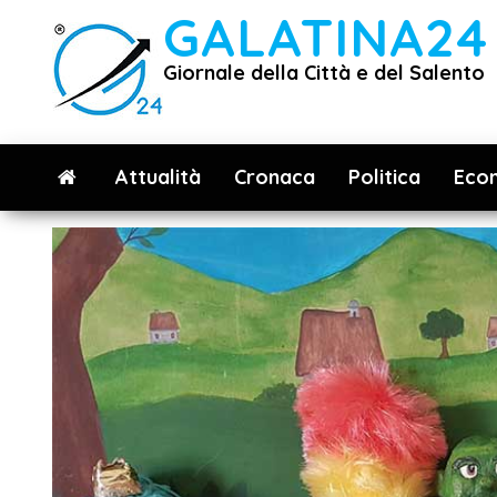
Vai
GALATINA24
al
Giornale della Città e del Salento
contenuto
Attualità
Cronaca
Politica
Eco