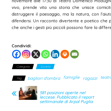
novembre alle 17:30 al Teatro Domenico Modugno di
vivo, prende vita una storia che unisce comicit
distruggere il paesaggio, ma la natura, con l’aiut
difendersi. Un racconto divertente e poetico che 
che anche i gesti più piccoli possono fare la differ
Condividi:
Categoria
Società
famiglie
teatr
bagliori d'ombra
ragazzi
Tag
581 posizioni aperte nel
leccese. Pubblicato il report
settimanale di Arpal Puglia