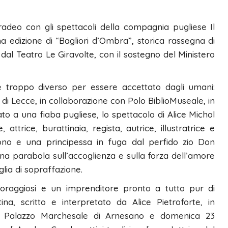
deo con gli spettacoli della compagnia pugliese Il
 edizione di “Bagliori d’Ombra”, storica rassegna di
dal Teatro Le Giravolte, con il sostegno del Ministero
e troppo diverso per essere accettato dagli umani:
 di Lecce, in collaborazione con Polo BiblioMuseale, in
to a una fiaba pugliese, lo spettacolo di Alice Michol
attrice, burattinaia, regista, autrice, illustratrice e
uono e una principessa in fuga dal perfido zio Don
una parabola sull’accoglienza e sulla forza dell’amore
lia di sopraffazione.
raggiosi e un imprenditore pronto a tutto pur di
atina, scritto e interpretato da Alice Pietroforte, in
 Palazzo Marchesale di Arnesano e domenica 23