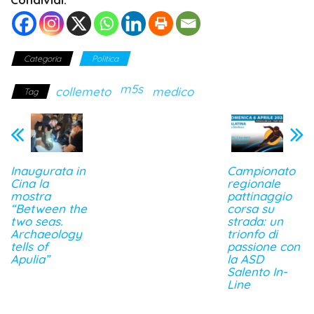
Categoria
Politica
m5s
collemeto
medico
Tag
Inaugurata in
Campionato
Cina la
regionale
mostra
pattinaggio
“Between the
corsa su
two seas.
strada: un
Archaeology
trionfo di
tells of
passione con
Apulia”
la ASD
Salento In-
Line