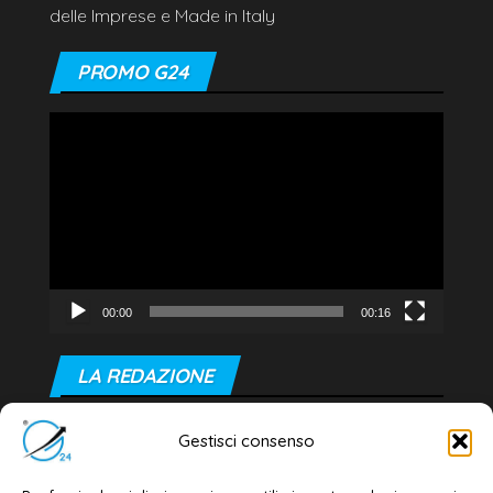
delle Imprese e Made in Italy
PROMO G24
Video
Player
00:00
00:16
LA REDAZIONE
Editore e direttore responsabile:
Gestisci consenso
Dott. Daniele G. Masciullo