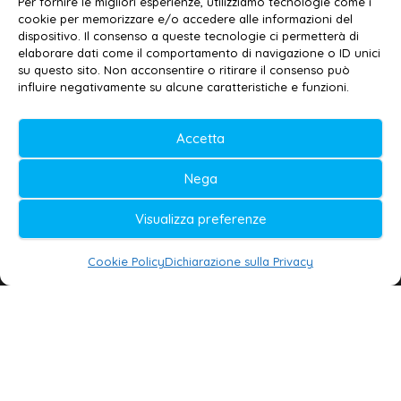
Email:
redazione@galatina24.it
Per fornire le migliori esperienze, utilizziamo tecnologie come i
cookie per memorizzare e/o accedere alle informazioni del
Contatti
–
Disclaimer
dispositivo. Il consenso a queste tecnologie ci permetterà di
elaborare dati come il comportamento di navigazione o ID unici
Privacy policy
–
Cookie policy
su questo sito. Non acconsentire o ritirare il consenso può
influire negativamente su alcune caratteristiche e funzioni.
© 2020-2026 | Galatina24 ®
Accetta
Testata iscritta al n. 11/2020 Registro della
Nega
Stampa Tribunale di Lecce
Editore e direttore responsabile:
Visualizza preferenze
Daniele G. Masciullo
Cookie Policy
Dichiarazione sulla Privacy
Galatina24 è marchio registrato dal Ministero
delle Imprese