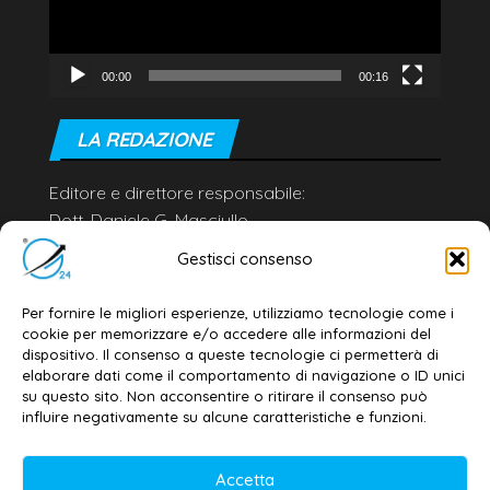
00:00
00:16
LA REDAZIONE
Editore e direttore responsabile:
Dott. Daniele G. Masciullo
Email:
redazione@galatina24.it
Gestisci consenso
Contatti
–
Disclaimer
Per fornire le migliori esperienze, utilizziamo tecnologie come i
Privacy policy
–
Cookie policy
cookie per memorizzare e/o accedere alle informazioni del
dispositivo. Il consenso a queste tecnologie ci permetterà di
elaborare dati come il comportamento di navigazione o ID unici
su questo sito. Non acconsentire o ritirare il consenso può
© 2020-2026 | Galatina24 ®
influire negativamente su alcune caratteristiche e funzioni.
Testata iscritta al n. 11/2020 Registro della
Accetta
Stampa Tribunale di Lecce