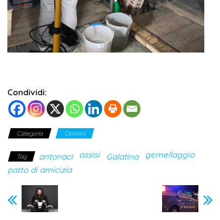
Condividi:
Categoria
Opinioni
assisi
gemellaggio
antonaci
Galatina
Tag
patto di amicizia