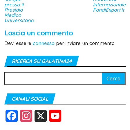
presso il
Internazionale
Presidio
FondiExport.it
Medico
Universitario
Lascia un commento
Devi essere
connesso
per inviare un commento.
RICERCA SU GALATINA24
Ricerca
per:
CANALI SOCIAL
F
I
X
Y
a
n
o