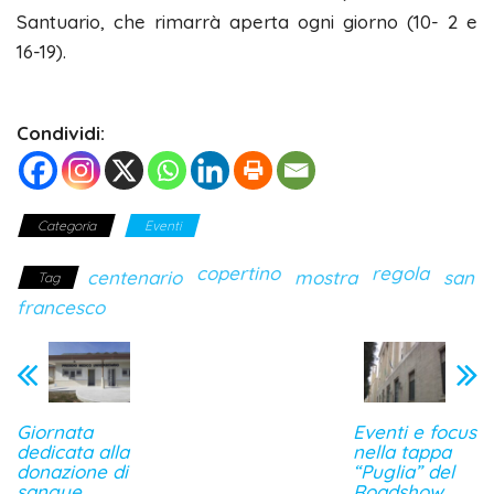
Santuario, che rimarrà aperta ogni giorno (10- 2 e
16-19).
Condividi:
Categoria
Eventi
copertino
regola
centenario
mostra
san
Tag
francesco
Giornata
Eventi e focus
dedicata alla
nella tappa
donazione di
“Puglia” del
sangue
Roadshow