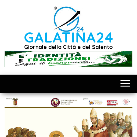
Vai
al
contenuto
GALATINA24
Giornale della Città e del Salento