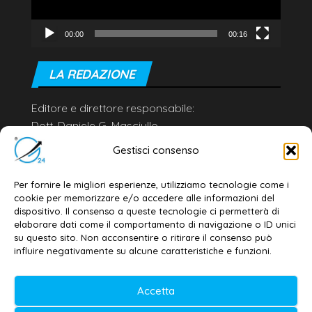
00:00
00:16
LA REDAZIONE
Editore e direttore responsabile:
Dott. Daniele G. Masciullo
Email:
redazione@galatina24.it
Gestisci consenso
Contatti
–
Disclaimer
Per fornire le migliori esperienze, utilizziamo tecnologie come i
Privacy policy
–
Cookie policy
cookie per memorizzare e/o accedere alle informazioni del
dispositivo. Il consenso a queste tecnologie ci permetterà di
elaborare dati come il comportamento di navigazione o ID unici
su questo sito. Non acconsentire o ritirare il consenso può
© 2020-2026 | Galatina24 ®
influire negativamente su alcune caratteristiche e funzioni.
Testata iscritta al n. 11/2020 Registro della
Accetta
Stampa Tribunale di Lecce