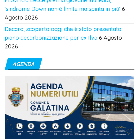
Provincia Lecce premia giovane laureata,
'sindrome Down non è limite ma spinta in più'
6
Agosto 2026
Decaro, scoperto oggi che è stato presentato
piano decarbonizzazione per ex Ilva
6 Agosto
2026
AGENDA