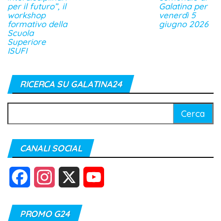
per il futuro”, il
Galatina per
workshop
venerdì 5
formativo della
giugno 2026
Scuola
Superiore
ISUFI
RICERCA SU GALATINA24
Ricerca
per:
CANALI SOCIAL
F
I
X
Y
a
n
o
PROMO G24
c
s
u