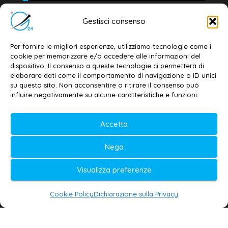
Editore e direttore responsabile:
Gestisci consenso
Dott. Daniele G. Masciullo
Email:
redazione@galatina24.it
Per fornire le migliori esperienze, utilizziamo tecnologie come i
cookie per memorizzare e/o accedere alle informazioni del
Contatti
–
Disclaimer
dispositivo. Il consenso a queste tecnologie ci permetterà di
elaborare dati come il comportamento di navigazione o ID unici
Privacy policy
–
Cookie policy
su questo sito. Non acconsentire o ritirare il consenso può
influire negativamente su alcune caratteristiche e funzioni.
© 2020-2026 | Galatina24 ®
Accetta
Testata iscritta al n. 11/2020 Registro della
Nega
Stampa Tribunale di Lecce
Editore e direttore responsabile:
Visualizza preferenze
Daniele G. Masciullo
Cookie Policy
Dichiarazione sulla Privacy
Galatina24 è marchio registrato dal Ministero
delle Imprese