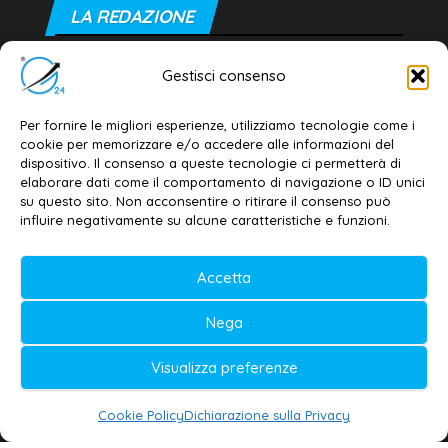
LA REDAZIONE
Editore e direttore responsabile:
Gestisci consenso
Dott. Daniele G. Masciullo
Email:
redazione@galatina24.it
Per fornire le migliori esperienze, utilizziamo tecnologie come i
cookie per memorizzare e/o accedere alle informazioni del
Contatti
–
Disclaimer
dispositivo. Il consenso a queste tecnologie ci permetterà di
elaborare dati come il comportamento di navigazione o ID unici
Privacy policy
–
Cookie policy
su questo sito. Non acconsentire o ritirare il consenso può
influire negativamente su alcune caratteristiche e funzioni.
© 2020-2026 | Galatina24 ®
Accetta
Testata iscritta al n. 11/2020 Registro della
Nega
Stampa Tribunale di Lecce
Editore e direttore responsabile:
Visualizza preferenze
Daniele G. Masciullo
Cookie Policy
Dichiarazione sulla Privacy
Galatina24 è marchio registrato dal Ministero