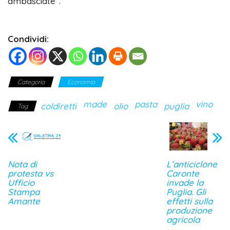
ambasciate”.
Condividi:
Categoria
Economia
made
pasta
vino
coldiretti
olio
puglia
Tag
Nota di
L’anticiclone
protesta vs
Caronte
Ufficio
invade la
Stampa
Puglia. Gli
Amante
effetti sulla
produzione
agricola