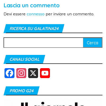
Lascia un commento
Devi essere
connesso
per inviare un commento.
RICERCA SU GALATINA24
Ricerca
per:
CANALI SOCIAL
F
I
X
Y
a
n
o
PROMO G24
c
s
u
e
t
T