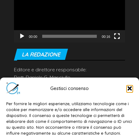
00:00
00:16
LA REDAZIONE
Editore e direttore responsabile:
Dott. Daniele G. Masciullo
Email:
redazione@galatina24.it
Gestisci consenso
Contatti
–
Disclaimer
Per fornire le migliori esperienze, utilizziamo tecnologie come i
Privacy policy
–
Cookie policy
cookie per memorizzare e/o accedere alle informazioni del
dispositivo. Il consenso a queste tecnologie ci permetterà di
elaborare dati come il comportamento di navigazione o ID unici
su questo sito. Non acconsentire o ritirare il consenso può
© 2020-2026 | Galatina24 ®
influire negativamente su alcune caratteristiche e funzioni.