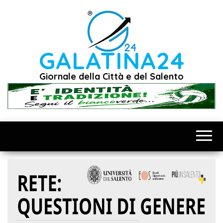
Vai
al
contenuto
GALATINA24
Giornale della Città e del Salento