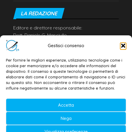
LA REDAZIONE
Editore e direttore responsabile:
Dott. Daniele G. Masciullo
Email:
redazione@galatina24.it
Gestisci consenso
Contatti
–
Disclaimer
Per fornire le migliori esperienze, utilizziamo tecnologie come i
Privacy policy
–
Cookie policy
cookie per memorizzare e/o accedere alle informazioni del
dispositivo. Il consenso a queste tecnologie ci permetterà di
elaborare dati come il comportamento di navigazione o ID unici
su questo sito. Non acconsentire o ritirare il consenso può
© 2020-2026 | Galatina24 ®
influire negativamente su alcune caratteristiche e funzioni.
Testata iscritta al n. 11/2020 Registro della
Accetta
Stampa Tribunale di Lecce
Editore e direttore responsabile:
Nega
Daniele G. Masciullo
Visualizza preferenze