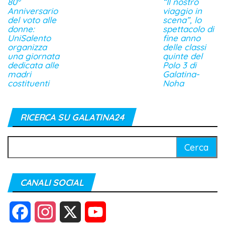
80°
“Il nostro
Anniversario
viaggio in
del voto alle
scena”, lo
donne:
spettacolo di
UniSalento
fine anno
organizza
delle classi
una giornata
quinte del
dedicata alle
Polo 3 di
madri
Galatina-
costituenti
Noha
RICERCA SU GALATINA24
Ricerca
per:
CANALI SOCIAL
F
I
X
Y