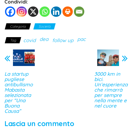
Condividi:
Categoria
Società
dea
pac
covid
follow up
Tag
La startup
3000 km in
pugliese
bici.
antibullismo
Un’esperienza
Mabasta
che rimarrà
selezionata
per sempre
per “Una
nella mente e
Buona
nel cuore
Causa”
Lascia un commento