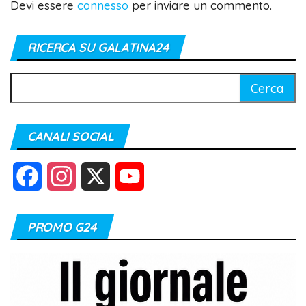
Devi essere
connesso
per inviare un commento.
RICERCA SU GALATINA24
Ricerca
per:
CANALI SOCIAL
F
I
X
Y
a
n
o
PROMO G24
c
s
u
e
t
T
b
a
u