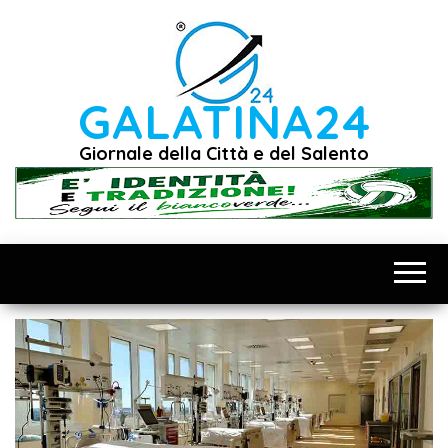
Vai
al
contenuto
GALATINA24
Giornale della Città e del Salento