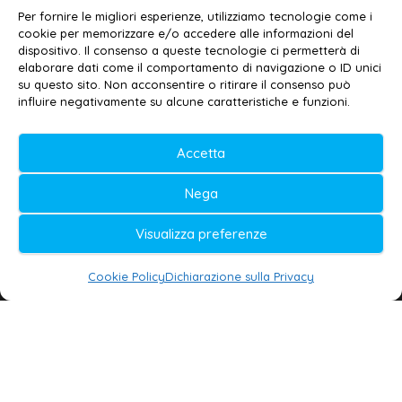
Email:
redazione@galatina24.it
Per fornire le migliori esperienze, utilizziamo tecnologie come i
cookie per memorizzare e/o accedere alle informazioni del
Contatti
–
Disclaimer
dispositivo. Il consenso a queste tecnologie ci permetterà di
elaborare dati come il comportamento di navigazione o ID unici
Privacy policy
–
Cookie policy
su questo sito. Non acconsentire o ritirare il consenso può
influire negativamente su alcune caratteristiche e funzioni.
© 2020-2026 | Galatina24 ®
Accetta
Testata iscritta al n. 11/2020 Registro della
Nega
Stampa Tribunale di Lecce
Editore e direttore responsabile:
Visualizza preferenze
Daniele G. Masciullo
Cookie Policy
Dichiarazione sulla Privacy
Galatina24 è marchio registrato dal Ministero
delle Imprese