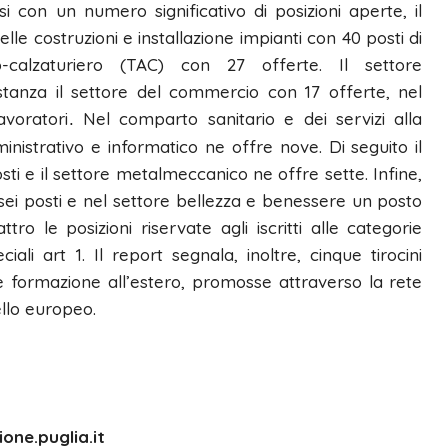
 con un numero significativo di posizioni aperte, il
delle
costruzioni e installazione impianti
con
40 posti di
o-calzaturiero (TAC)
con
27
offerte.
Il settore
tanza il settore del
commercio
con
17 offerte,
nel
avoratori
Nel comparto
sanitario e dei servizi alla
.
inistrativo e informatico
ne offre
nove.
Di seguito il
osti
e il
settore
metalmeccanico
ne offre
sette.
Infine,
sei posti
e nel settore
bellezza e benessere un posto
attro
le posizioni
riservate agli iscritti alle categorie
eciali art 1.
Il report segnala, inoltre,
cinque tirocini
 e formazione all’estero, promosse attraverso la
rete
ello europeo.
one.puglia.it