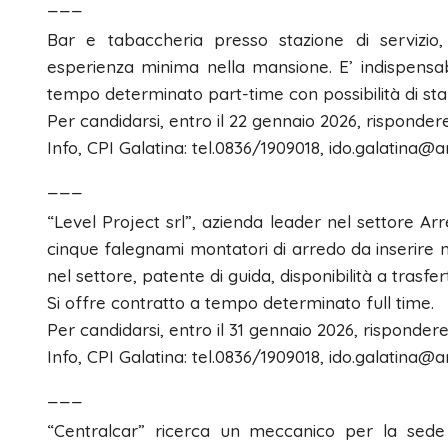
___
Bar e tabaccheria presso stazione di servizio
esperienza minima nella mansione. E’ indispensabi
tempo determinato part-time con possibilità di stab
Per candidarsi, entro il 22 gennaio 2026, rispondere
Info, CPI Galatina: tel.0836/1909018, ido.galatina@ar
___
“Level Project srl”, azienda leader nel settore Ar
cinque falegnami montatori di arredo da inserire n
nel settore, patente di guida, disponibilità a trasfert
Si offre contratto a tempo determinato full time.
Per candidarsi, entro il 31 gennaio 2026, rispondere
Info, CPI Galatina: tel.0836/1909018, ido.galatina@ar
___
“Centralcar” ricerca un meccanico per la sede d