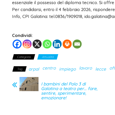
essenziale il possesso del diploma tecnico. Si offr
Per candidarsi, entro il 4 febbraio 2026, rispondere 
Info, CPI Galatina: tel.0836/1909018, ido.galatina@ar
Condividi:
Categoria
Attualità
centro
lavoro
of
arpal
impiego
lecce
Tag
I bambini del Polo 3 di
Galatina a teatro per… fare,
sentire, sperimentare,
emozionare!