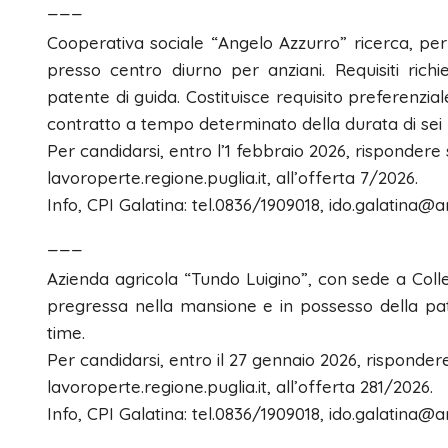
___
Cooperativa sociale “Angelo Azzurro” ricerca, per 
presso centro diurno per anziani. Requisiti rich
patente di guida. Costituisce requisito preferenzi
contratto a tempo determinato della durata di sei m
Per candidarsi, entro l’1 febbraio 2026, rispondere
lavoroperte.regione.puglia.it, all’offerta 7/2026.
Info, CPI Galatina: tel.0836/1909018, ido.galatina@ar
___
Azienda agricola “Tundo Luigino”, con sede a Coll
pregressa nella mansione e in possesso della pat
time.
Per candidarsi, entro il 27 gennaio 2026, risponder
lavoroperte.regione.puglia.it, all’offerta 281/2026.
Info, CPI Galatina: tel.0836/1909018, ido.galatina@ar