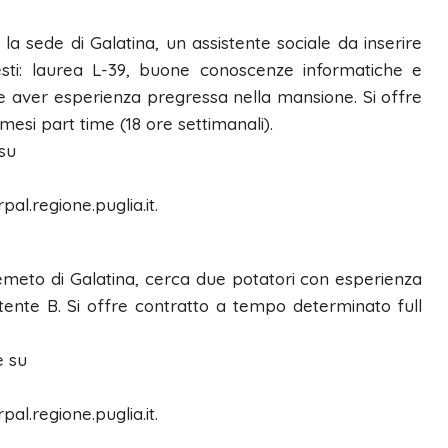
la sede di Galatina, un assistente sociale da inserire
iesti: laurea L-39, buone conoscenze informatiche e
ale aver esperienza pregressa nella mansione. Si offre
esi part time (18 ore settimanali).
 su
pal.regione.puglia.it.
emeto di Galatina, cerca due potatori con esperienza
ente B. Si offre contratto a tempo determinato full
e su
pal.regione.puglia.it.