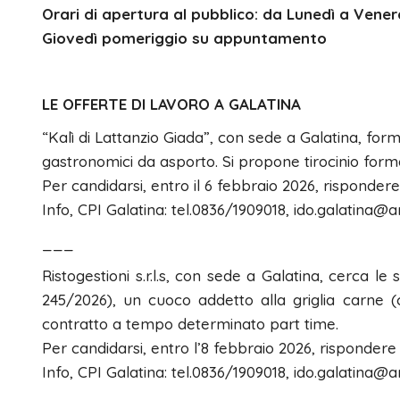
Orari di apertura al pubblico: da Lunedì a Venerdì
Giovedì pomeriggio su appuntamento
LE OFFERTE DI LAVORO A GALATINA
“Kalì di Lattanzio Giada”, con sede a Galatina, for
gastronomici da asporto. Si propone tirocinio forma
Per candidarsi, entro il 6 febbraio 2026, rispondere 
Info, CPI Galatina: tel.0836/1909018, ido.galatina@ar
___
Ristogestioni s.r.l.s, con sede a Galatina, cerca le
245/2026), un cuoco addetto alla griglia carne (
contratto a tempo determinato part time.
Per candidarsi, entro l’8 febbraio 2026, rispondere s
Info, CPI Galatina: tel.0836/1909018, ido.galatina@ar