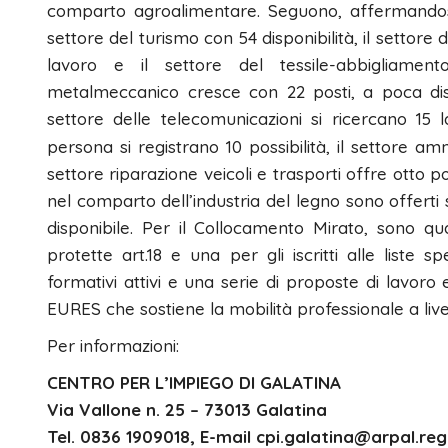
comparto
agroalimentare.
Seguono, affermandosi
settore del
turismo
con
54 disponibilità,
il
settore 
lavoro
e il settore
del
tessile-abbigliament
metalmeccanico
cresce con
22 posti,
a
poca dis
settore delle
telecomunicazioni
si ricercano
15 l
persona
si registrano
10 possibilità,
il
settore
amm
settore
riparazione veicoli e trasporti
offre
otto p
nel comparto dell’
industria del legno
sono offerti
disponibile.
Per il Collocamento Mirato, sono
qu
protette art.18
e
una per gli iscritti alle liste sp
formativi attivi
e una serie di proposte di lavoro
EURES
che sostiene la mobilità professionale a liv
Per informazioni:
CENTRO PER L’IMPIEGO DI GALATINA
Via Vallone n. 25 – 73013 Galatina
Tel. 0836 1909018, E-mail cpi.galatina@arpal.regi