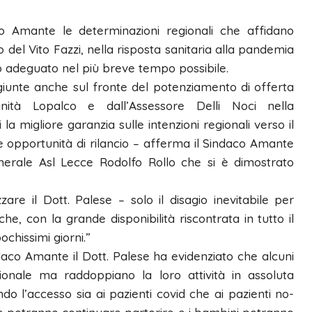
o Amante le determinazioni regionali che affidano
o del Vito Fazzi, nella risposta sanitaria alla pandemia
rlo adeguato nel più breve tempo possibile.
i giunte anche sul fronte del potenziamento di offerta
Sanità Lopalco e dall’Assessore Delli Noci nella
a migliore garanzia sulle intenzioni regionali verso il
 opportunità di rilancio – afferma il Sindaco Amante
enerale Asl Lecce Rodolfo Rollo che si è dimostrato
zare il Dott. Palese – solo il disagio inevitabile per
he, con la grande disponibilità riscontrata in tutto il
chissimi giorni.”
daco Amante il Dott. Palese ha evidenziato che alcuni
ionale ma raddoppiano la loro attività in assoluta
do l’accesso sia ai pazienti covid che ai pazienti no-