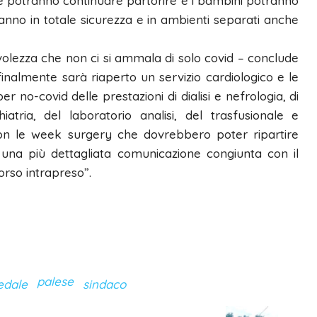
e potranno continuare partorire e i bambini potranno
nno in totale sicurezza e in ambienti separati anche
pevolezza che non ci si ammala di solo covid – conclude
inalmente sarà riaperto un servizio cardiologico e le
r no-covid delle prestazioni di dialisi e nefrologia, di
chiatria, del laboratorio analisi, del trasfusionale e
on le week surgery che dovrebbero poter ripartire
una più dettagliata comunicazione congiunta con il
corso intrapreso”.
palese
edale
sindaco