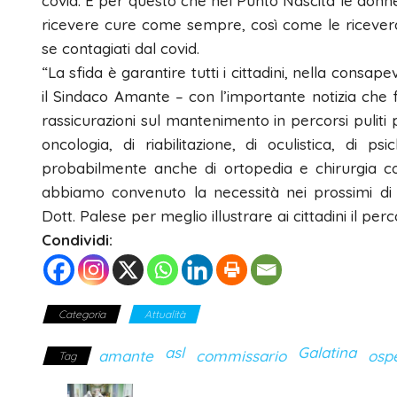
covid. È per questo che nel Punto Nascita le donn
ricevere cure come sempre, così come le ricevera
se contagiati dal covid.
“La sfida è garantire tutti i cittadini, nella consa
il Sindaco Amante – con l’importante notizia che f
rassicurazioni sul mantenimento in percorsi puliti pe
oncologia, di riabilitazione, di oculistica, di psi
probabilmente anche di ortopedia e chirurgia c
abbiamo convenuto la necessità nei prossimi di 
Dott. Palese per meglio illustrare ai cittadini il per
Condividi:
Categoria
Attualità
asl
Galatina
amante
commissario
osp
Tag