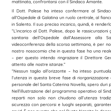
mattinata, confrontarsi con il Sindaco Amante.
Il Dott. Palese ha inteso confermare al Sindac
all’Ospedale di Galatina un ruolo centrale, al fianc
in Salento. Il suo preciso incarico, quindi, è rende
“L’incarico al Dott. Palese, dopo le rassicurazion
sanitaria dell’Ospedale dall’Assessore alla 
videoconferenza della scorsa settimana, è per noi l
nostro nosocomio che in questa fase ha una reale
– per questo intendo ringraziare il Direttore G
attento alle nostre istanze.”
“Nessun taglio all’orizzonte – ha inteso puntualiz
l’utenza in questa breve fase di riorganizzazione c
personale del Santa Caterina Novella, spero duri po
Nell’illustrazione del programma operativo al Sin
reparti non solo non chiudono all’utenza tradiz
sicurezza con percorsi e luoghi separati, garanten