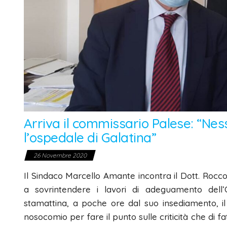
Arriva il commissario Palese: “Ness
l’ospedale di Galatina”
26 Novembre 2020
Il Sindaco Marcello Amante incontra il Dott. Rocc
a sovrintendere i lavori di adeguamento dell’
stamattina, a poche ore dal suo insediamento, il 
nosocomio per fare il punto sulle criticità che di f