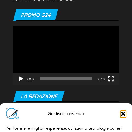
PROMO G24
Video
Player
00:00
00:16
LA REDAZIONE
Editore e direttore responsabile:
Gestisci consenso
Dott. Daniele G. Masciullo
Email:
redazione@galatina24.it
Per fornire le migliori esperienze, utilizziamo tecnologie come i