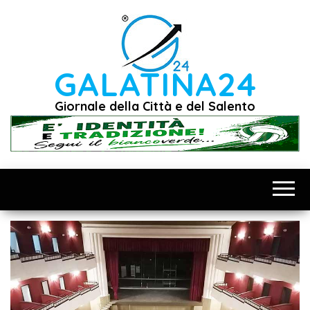
Vai
al
contenuto
GALATINA24
Giornale della Città e del Salento