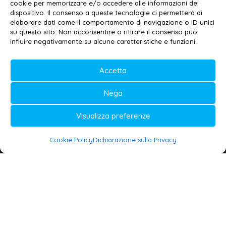
cookie per memorizzare e/o accedere alle informazioni del
Contatti
–
Disclaimer
dispositivo. Il consenso a queste tecnologie ci permetterà di
elaborare dati come il comportamento di navigazione o ID unici
Privacy policy
–
Cookie policy
su questo sito. Non acconsentire o ritirare il consenso può
influire negativamente su alcune caratteristiche e funzioni.
© 2020-2026 | Galatina24 ®
Accetta
Testata iscritta al n. 11/2020 Registro della
Nega
Stampa Tribunale di Lecce
Editore e direttore responsabile:
Visualizza preferenze
Daniele G. Masciullo
Cookie Policy
Dichiarazione sulla Privacy
Galatina24 è marchio registrato dal Ministero
delle Imprese