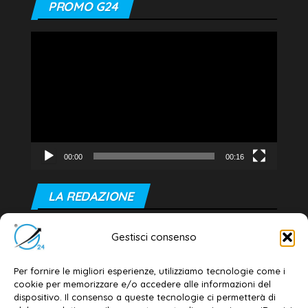
PROMO G24
Video
Player
00:00
00:16
LA REDAZIONE
Editore e direttore responsabile:
Gestisci consenso
Dott. Daniele G. Masciullo
Email:
redazione@galatina24.it
Per fornire le migliori esperienze, utilizziamo tecnologie come i
cookie per memorizzare e/o accedere alle informazioni del
Contatti
–
Disclaimer
dispositivo. Il consenso a queste tecnologie ci permetterà di