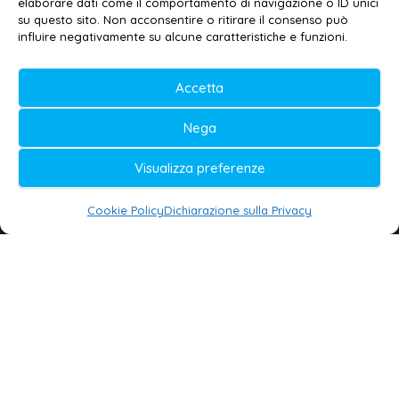
elaborare dati come il comportamento di navigazione o ID unici
Privacy policy
–
Cookie policy
su questo sito. Non acconsentire o ritirare il consenso può
influire negativamente su alcune caratteristiche e funzioni.
© 2020-2026 | Galatina24 ®
Accetta
Testata iscritta al n. 11/2020 Registro della
Nega
Stampa Tribunale di Lecce
Editore e direttore responsabile:
Visualizza preferenze
Daniele G. Masciullo
Cookie Policy
Dichiarazione sulla Privacy
Galatina24 è marchio registrato dal Ministero
delle Imprese