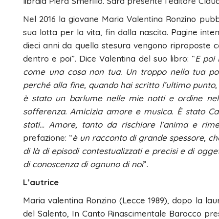
libraia Piera Smerillo. Sarà presente l’editore Clau
Nel 2016 la giovane Maria Valentina Ronzino pubblic
sua lotta per la vita, fin dalla nascita. Pagine in
dieci anni da quella stesura vengono riproposte co
dentro e poi”. Dice Valentina del suo libro: “
E poi 
come una cosa non tua. Un troppo nella tua poc
perché alla fine, quando hai scritto l’ultimo punto,
è stato un barlume nelle mie notti e ordine nell
sofferenza. Amicizia amore e musica. È stato Cas
stati… Amore, tanto da rischiare l’anima e rimet
prefazione: “
è
un racconto di grande spessore, che 
di là di episodi contestualizzati e precisi e di ogget
di conoscenza di ognuno di noi
”.
L’autrice
Maria valentina Ronzino (Lecce 1989), dopo la laure
del Salento, In Canto Rinascimentale Barocco pres