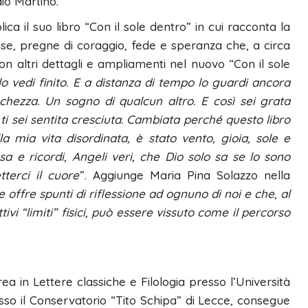
dio Martino.
a il suo libro “Con il sole dentro” in cui racconta la
tense, pregne di coraggio, fede e speranza che, a circa
n altri dettagli e ampliamenti nel nuovo “Con il sole
lo vedi finito. E a distanza di tempo lo guardi ancora
hezza. Un sogno di qualcun altro. E così sei grata
 ti sei sentita cresciuta. Cambiata perché questo libro
a mia vita disordinata, è stato vento, gioia, sole e
a e ricordi, Angeli veri, che Dio solo sa se lo sono
terci il cuore
”. Aggiunge Maria Pina Solazzo nella
offre spunti di riflessione ad ognuno di noi e che, al
tivi “limiti” fisici, può essere vissuto come il percorso
a in Lettere classiche e Filologia presso l’Università
so il Conservatorio “Tito Schipa” di Lecce, consegue