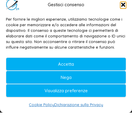
Editore e direttore responsabile:
Gestisci consenso
Dott. Daniele G. Masciullo
Email:
redazione@galatina24.it
Per fornire le migliori esperienze, utilizziamo tecnologie come i
cookie per memorizzare e/o accedere alle informazioni del
Contatti
–
Disclaimer
dispositivo. Il consenso a queste tecnologie ci permetterà di
elaborare dati come il comportamento di navigazione o ID unici
Privacy policy
–
Cookie policy
su questo sito. Non acconsentire o ritirare il consenso può
influire negativamente su alcune caratteristiche e funzioni.
© 2020-2026 | Galatina24 ®
Accetta
Testata iscritta al n. 11/2020 Registro della
Nega
Stampa Tribunale di Lecce
Editore e direttore responsabile:
Visualizza preferenze
Daniele G. Masciullo
Cookie Policy
Dichiarazione sulla Privacy
Galatina24 è marchio registrato dal Ministero
delle Imprese