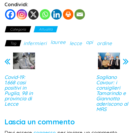
Condividi:
Categoria
Attualità
lauree
opi
infermieri
lecce
ordine
Tag
Covid-19:
Sogliano
1.668 casi
Cavour: i
positivi in
consiglieri
Puglia, 98 in
Tamarindo e
provincia di
Giannotta
Lecce
aderiscono al
MRS
Lascia un commento
Devi essere
connesso
per inviare un commento.