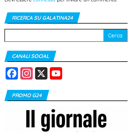
RICERCA SU GALATINA24
Ricerca
per:
CANALI SOCIAL
F
I
X
Y
a
n
o
PROMO G24
c
s
u
e
t
T
b
a
u