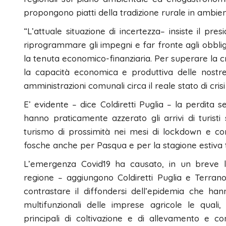
propongono piatti della tradizione rurale in ambienti
“L’attuale situazione di incertezza– insiste il pre
riprogrammare gli impegni e far fronte agli obblig
la tenuta economico-finanziaria. Per superare la cr
la capacità economica e produttiva delle nostr
amministrazioni comunali circa il reale stato di crisi 
E’ evidente – dice Coldiretti Puglia – la perdita 
hanno praticamente azzerato gli arrivi di turisti s
turismo di prossimità nei mesi di lockdown e con 
fosche anche per Pasqua e per la stagione estiva 
L’emergenza Covid19 ha causato, in un breve la
regione – aggiungono Coldiretti Puglia e Terrano
contrastare il diffondersi dell’epidemia che han
multifunzionali delle imprese agricole le quali,
principali di coltivazione e di allevamento e c