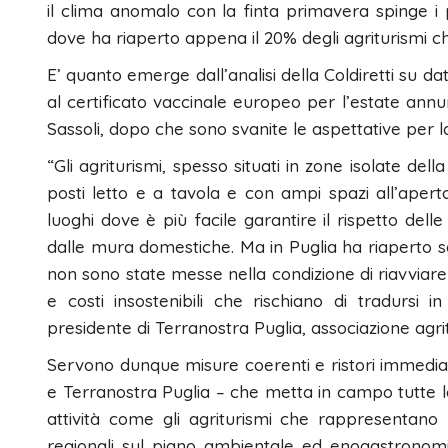
il clima anomalo con la finta primavera spinge i p
dove ha riaperto appena il 20% degli agriturismi ch
E’ quanto emerge dall’analisi della Coldiretti su dat
al certificato vaccinale europeo per l’estate an
Sassoli, dopo che sono svanite le aspettative per l
“Gli agriturismi, spesso situati in zone isolate d
posti letto e a tavola e con ampi spazi all’aperto
luoghi dove è più facile garantire il rispetto dell
dalle mura domestiche. Ma in Puglia ha riaperto sol
non sono state messe nella condizione di riavviare le
e costi insostenibili che rischiano di tradursi 
presidente di Terranostra Puglia, associazione agritur
Servono dunque misure coerenti e ristori immediat
e Terranostra Puglia – che metta in campo tutte 
attività come gli agriturismi che rappresentano 
regionali sul piano ambientale ed enogastronom