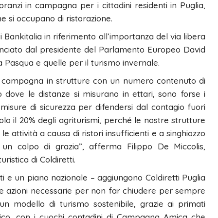
ranzi in campagna per i cittadini residenti in Puglia,
e si occupano di ristorazione.
i Bankitalia in riferimento all’importanza del via libera
nunciato dal presidente del Parlamento Europeo David
a Pasqua e quelle per il turismo invernale.
ella campagna in strutture con un numero contenuto di
 dove le distanze si misurano in ettari, sono forse i
e misure di sicurezza per difendersi dal contagio fuori
o il 20% degli agriturismi, perché le nostre strutture
 attività a causa di ristori insufficienti e a singhiozzo
in un colpo di grazia”, afferma Filippo De Miccolis,
istica di Coldiretti.
i e un piano nazionale – aggiungono Coldiretti Puglia
le azioni necessarie per non far chiudere per sempre
un modello di turismo sostenibile, grazie ai primati
ico, con i cuochi contadini di Campagna Amica che