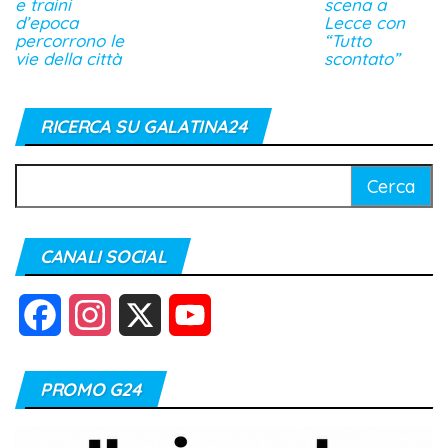
e traini
scena a
d’epoca
Lecce con
percorrono le
“Tutto
vie della città
scontato”
RICERCA SU GALATINA24
Ricerca
per:
CANALI SOCIAL
F
I
X
Y
a
n
o
PROMO G24
c
s
u
e
t
T