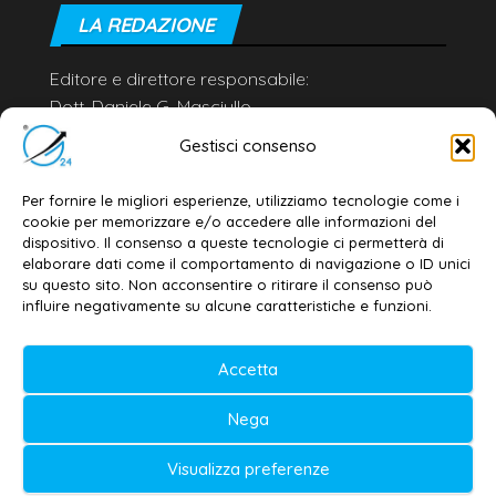
LA REDAZIONE
Editore e direttore responsabile:
Dott. Daniele G. Masciullo
Email:
redazione@galatina24.it
Gestisci consenso
Contatti
–
Disclaimer
Per fornire le migliori esperienze, utilizziamo tecnologie come i
Privacy policy
–
Cookie policy
cookie per memorizzare e/o accedere alle informazioni del
dispositivo. Il consenso a queste tecnologie ci permetterà di
elaborare dati come il comportamento di navigazione o ID unici
su questo sito. Non acconsentire o ritirare il consenso può
© 2020-2026 | Galatina24 ®
influire negativamente su alcune caratteristiche e funzioni.
Testata iscritta al n. 11/2020 Registro della
Accetta
Stampa Tribunale di Lecce
Editore e direttore responsabile:
Nega
Daniele G. Masciullo
Visualizza preferenze
Galatina24 è marchio registrato dal Ministero