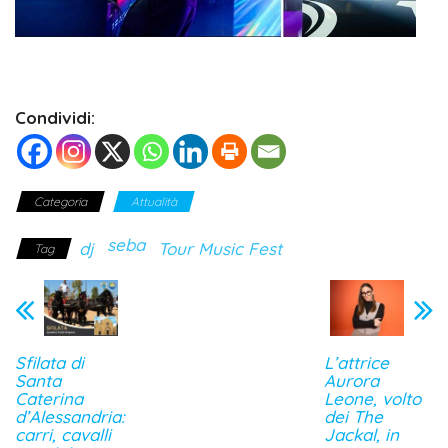
Condividi:
Categoria
Attualità
seba
dj
Tour Music Fest
Tag
Sfilata di
L’attrice
Santa
Aurora
Caterina
Leone, volto
d’Alessandria:
dei The
carri, cavalli
Jackal, in