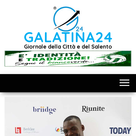
Vai
al
contenuto
GALATINA24
Giornale della Città e del Salento