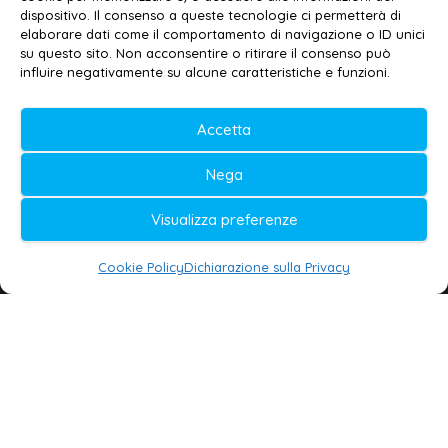
Contatti
–
Disclaimer
dispositivo. Il consenso a queste tecnologie ci permetterà di
elaborare dati come il comportamento di navigazione o ID unici
Privacy policy
–
Cookie policy
su questo sito. Non acconsentire o ritirare il consenso può
influire negativamente su alcune caratteristiche e funzioni.
© 2020-2026 | Galatina24 ®
Accetta
Testata iscritta al n. 11/2020 Registro della
Nega
Stampa Tribunale di Lecce
Editore e direttore responsabile:
Visualizza preferenze
Daniele G. Masciullo
Cookie Policy
Dichiarazione sulla Privacy
Galatina24 è marchio registrato dal Ministero
delle Imprese