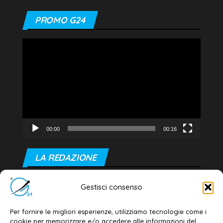
PROMO G24
Video
Player
00:00
00:16
LA REDAZIONE
Editore e direttore responsabile:
Gestisci consenso
Dott. Daniele G. Masciullo
Email:
redazione@galatina24.it
Per fornire le migliori esperienze, utilizziamo tecnologie come i
cookie per memorizzare e/o accedere alle informazioni del