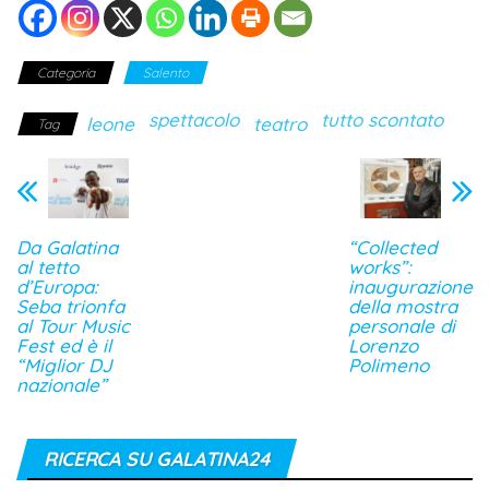
Categoria
Salento
spettacolo
tutto scontato
leone
teatro
Tag
Da Galatina
“Collected
al tetto
works”:
d’Europa:
inaugurazione
Seba trionfa
della mostra
al Tour Music
personale di
Fest ed è il
Lorenzo
“Miglior DJ
Polimeno
nazionale”
RICERCA SU GALATINA24