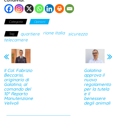
Categoria
Opinioni
rione italia
quartiere
sicurezza
Tag
telecamere
Il Col. Fabrizio
Galatina
Beccarisi,
approva il
originario di
nuovo
Galatina, al
regolamento
comando del
per la tutela
10° Reparto
e il
Manutenzione
benessere
Velivoli
degli animali