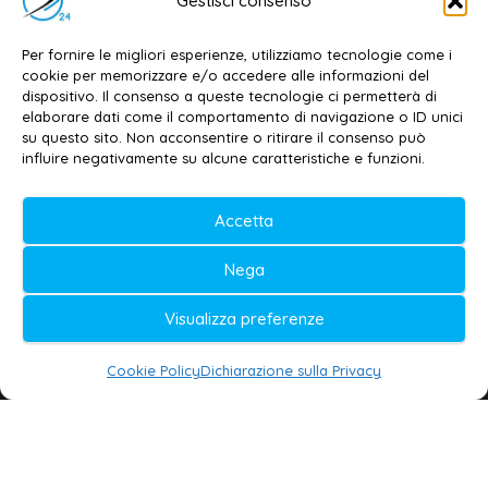
Gestisci consenso
Dott. Daniele G. Masciullo
Email:
redazione@galatina24.it
Per fornire le migliori esperienze, utilizziamo tecnologie come i
cookie per memorizzare e/o accedere alle informazioni del
Contatti
–
Disclaimer
dispositivo. Il consenso a queste tecnologie ci permetterà di
elaborare dati come il comportamento di navigazione o ID unici
Privacy policy
–
Cookie policy
su questo sito. Non acconsentire o ritirare il consenso può
influire negativamente su alcune caratteristiche e funzioni.
© 2020-2026 | Galatina24 ®
Accetta
Testata iscritta al n. 11/2020 Registro della
Nega
Stampa Tribunale di Lecce
Editore e direttore responsabile:
Visualizza preferenze
Daniele G. Masciullo
Cookie Policy
Dichiarazione sulla Privacy
Galatina24 è marchio registrato dal Ministero
delle Imprese