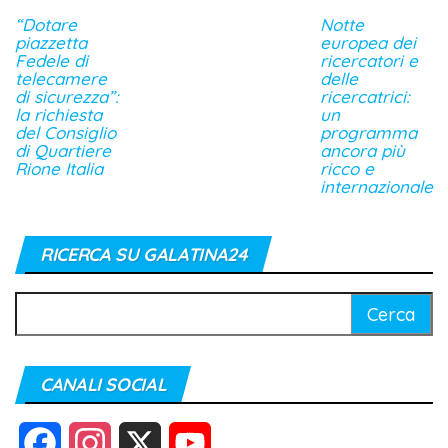
“Dotare
Notte
piazzetta
europea dei
Fedele di
ricercatori e
telecamere
delle
di sicurezza”:
ricercatrici:
la richiesta
un
del Consiglio
programma
di Quartiere
ancora più
Rione Italia
ricco e
internazionale
RICERCA SU GALATINA24
Ricerca
per:
CANALI SOCIAL
F
I
X
Y