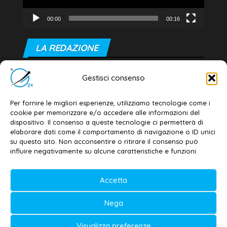
00:00
00:16
LA REDAZIONE
Editore e direttore responsabile:
Gestisci consenso
Dott. Daniele G. Masciullo
Email:
redazione@galatina24.it
Per fornire le migliori esperienze, utilizziamo tecnologie come i
cookie per memorizzare e/o accedere alle informazioni del
Contatti
–
Disclaimer
dispositivo. Il consenso a queste tecnologie ci permetterà di
elaborare dati come il comportamento di navigazione o ID unici
Privacy policy
–
Cookie policy
su questo sito. Non acconsentire o ritirare il consenso può
influire negativamente su alcune caratteristiche e funzioni.
© 2020-2026 | Galatina24 ®
Accetta
Testata iscritta al n. 11/2020 Registro della
Nega
Stampa Tribunale di Lecce
Editore e direttore responsabile:
Visualizza preferenze